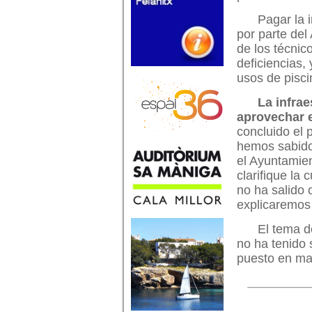
Pagar la 
por parte del
de los técnic
deficiencias,
usos de pisci
La infrae
aprovechar 
concluido el 
hemos sabido 
el Ayuntamien
clarifique la
no ha salido 
explicaremos 
El tema d
no ha tenido
puesto en mar