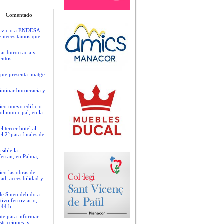
Comentado
servicio a ENDESA
y necesitamos que
nar burocracia y
entos
que presenta imatge
liminar burocracia y
ico nuevo edificio
ol municipal, en la
 tercer hotel al
l 2º para finales de
sible la
Ferran, en Palma,
ico las obras de
ad, accesibilidad y
 de Sineu debido a
tivo ferroviario,
.44 h
nte para informar
stricciones, y