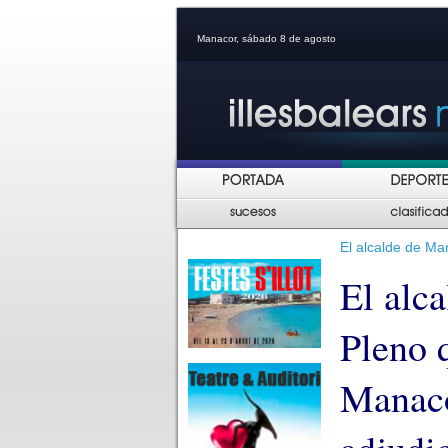
Manacor, sábado 8 de agosto
El alcalde de Ma
El alc
Pleno 
Manaco