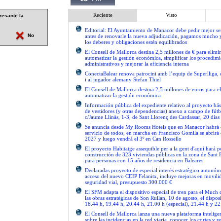
Reciente
Visto
resante la
Editorial: El Ayuntamiento de Manacor debe pedir mejor 
No
antes de renovarle la nueva adjudicación, pagamos mucho 
los deberes y obligaciones estén equilibrados
El Consell de Mallorca destina 2,5 millones de € para elimi
automatizar la gestión económica, simplificar los procedimi
administrativos y mejorar la eficiencia interna
ConectaBalear renova patrocini amb l’equip de Superlliga, 
i al jugador alemany Stefan Thiel
El Consell de Mallorca destina 2,5 millones de euros para e
automatizar la gestión económica
Información pública del expediente relativo al proyecto bás
de vestidores (y otras dependencias) anexo a campo de fútb
c/Jaume Llinàs, 1-3, de Sant Llorenç des Cardassar, 20 días
Se anuncia desde My Rooms Hotels que en Manacor habrá el
servicio de todos, en marcha en Francisco Gomila se abrirá e
2027 y luego vendrá el 3º en Can Rossello
El proyecto Habitatge assequible per a la gent d'aquí hará po
construcción de 323 viviendas públicas en la zona de Sant 
para personas con 15 años de residencia en Baleares
Declaradas proyecto de especial interés estratégico autonóm
acceso del nuevo CEIP Felanitx, incluye mejoras en movilid
seguridad vial, presupuesto 300.000 €
El SFM adapta el dispositivo especial de tren para el Much
las obras estratégicas de Son Rullan, 10 de agosto, el disposi
18.44 h, 19.44 h, 20.44 h, 21.00 h (especial), 21.44 h y 22
El Consell de Mallorca lanza una nueva plataforma intelige
sobre las incidencias en la red viaria, conocer los cortes y re