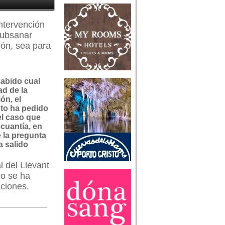
ntervención
subsanar
ción, sea para
abido cual
ad de la
ón, el
to ha pedido
el caso que
a cuantía, en
e la pregunta
a salido
l del Llevant
mo se ha
aciones.