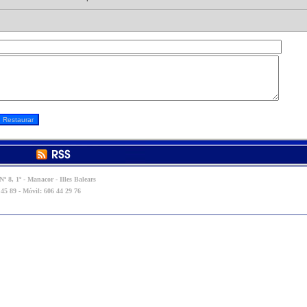
º 8, 1º - Manacor - Illes Balears
 45 89 - Móvil: 606 44 29 76