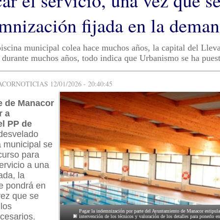
ar el servicio, una vez que s
emnización fijada en la dema
piscina municipal colea hace muchos años, la capital del Llev
o durante muchos años, todo indica que Urbanismo se ha pues
ORNOTICIAS 12/01/2026 - 20:40:45
de de Manacor
r a
el PP de
desvelado
a municipal se
curso para
ervicio a una
ada, la
se pondrá en
ez que se
 los
Pagar la indemnización por parte del Ayuntamiento de Manacor estipula
cesarios.
intervención de los técnicos y valoración de los detalles para ponerlo e