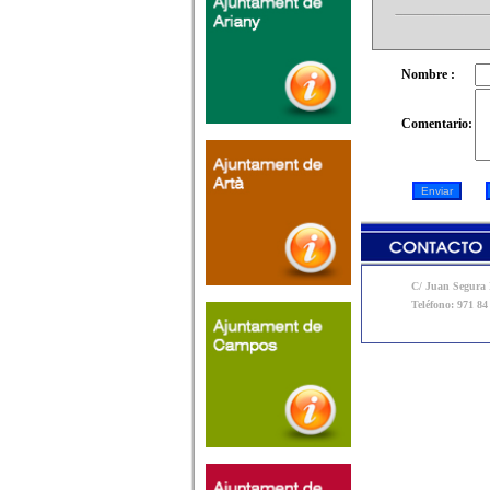
Nombre :
Comentario:
C/ Juan Segura N
Teléfono: 971 84