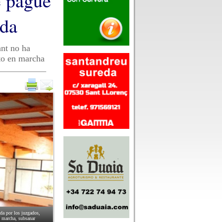
e pague
nda
ant no ha
to en marcha
da por los juzgados,
n marcha, subsanar