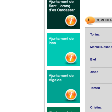
6
Tonina
Manuel Rosas 
Biel
Xisco
Tomeu
Cristina