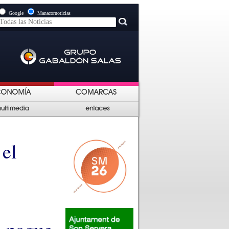
Google
Manacornoticias
 el