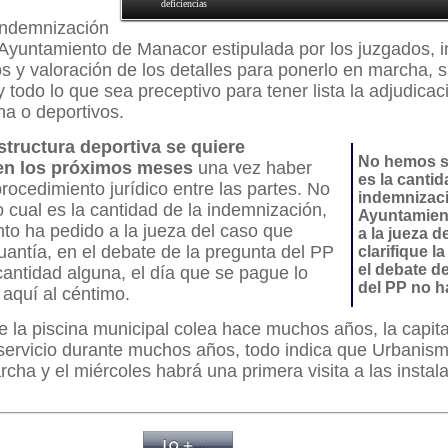
deficiencias
indemnización
 Ayuntamiento de Manacor estipulada por los juzgados, i
os y valoración de los detalles para ponerlo en marcha, 
 y todo lo que sea preceptivo para tener lista la adjudica
na o deportivos.
structura deportiva se quiere
No hemos s
en los próximos meses
una vez haber
es la cantid
procedimiento jurídico entre las partes. No
indemnizaci
cual es la cantidad de la indemnización,
Ayuntamien
to ha pedido a la jueza del caso que
a la jueza d
 cuantía, en el debate de la pregunta del PP
clarifique l
el debate d
cantidad alguna, el día que se pague lo
del PP no h
aquí al céntimo.
e la piscina municipal colea hace muchos años, la capita
 servicio durante muchos años, todo indica que Urbanis
cha y el miércoles habrá una primera visita a las instal