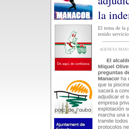
adjudic
la ind
El tema de la 
tenido servici
AGENCIA MANAC
El alcal
Miquel Olive
preguntas d
Manacor
ha 
que la piscin
sacará a con
adjudicar el s
empresa priv
explotación 
marcha una v
tramite todos
protocolos ne