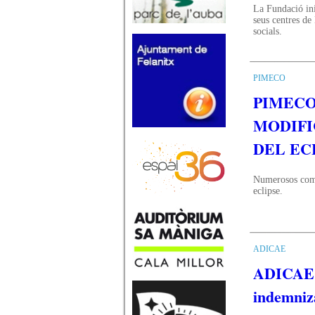
La Fundació ini
seus centres de 
socials.
PIMECO
PIMECO
MODIFI
DEL EC
Numerosos comer
eclipse.
ADICAE
ADICAE r
indemniza