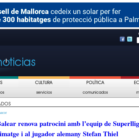
nacor
lear renova patrocini amb l’equip de Superllig
imatge i al jugador alemany Stefan Thiel