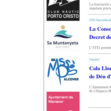
La Asociación d
impulsen prácti
STEI Intersindical
La Consel
Decret de
L’STEI presentà
Santanyí
Cala Llo
de Déu d
L'Ajuntament de
de s'Alqueria B