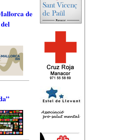
 Mallorca de
 del
da”