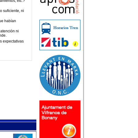
pamientos, etc.?
 suficiente, ni
ue habían
atención ni
nde.
s expectativas