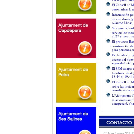
El Consell de M
automatizar la 
Información púb
de vestidores (
c/Jaume Llinàs,
Se anuncia desd
servicio de todo
2027 y luego ve
El proyecto Habi
construcción de
para personas c
Declaradas proy
acceso del nuev
seguridad vial,
El SFM adapta e
las obras estrat
18.44 h, 19.44 
El Consell de M
sobre las incide
coordinación en
L'Ajuntament d'I
relacionats amb
d'inspecció, s'h
C/ Juan Segura Nº 8, 1º