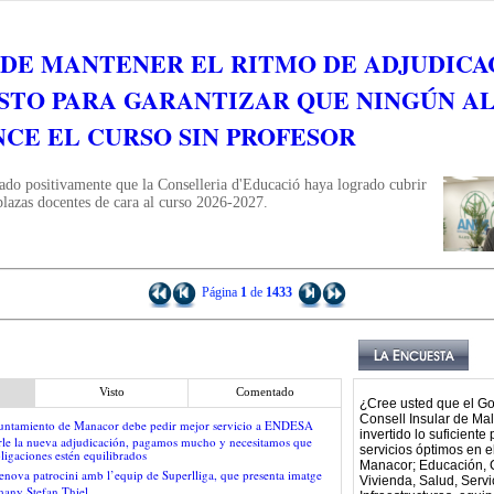
IDE MANTENER EL RITMO DE ADJUDICA
STO PARA GARANTIZAR QUE NINGÚN 
CE EL CURSO SIN PROFESOR
do positivamente que la Conselleria d'Educació haya logrado cubrir
plazas docentes de cara al curso 2026-2027.
Página
1
de
1433
Visto
Comentado
¿Cree usted que el Go
Consell Insular de Ma
Ayuntamiento de Manacor debe pedir mejor servicio a ENDESA
invertido lo suficiente 
rle la nueva adjudicación, pagamos mucho y necesitamos que
servicios óptimos en e
ligaciones estén equilibrados
Manacor; Educación, C
enova patrocini amb l’equip de Superlliga, que presenta imatge
Vivienda, Salud, Servi
emany Stefan Thiel