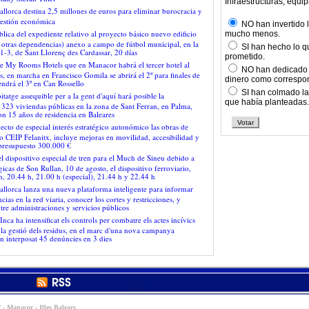
Infraestructuras, equi
allorca destina 2,5 millones de euros para eliminar burocracia y
gestión económica
NO han invertido lo
lica del expediente relativo al proyecto básico nuevo edificio
mucho menos.
y otras dependencias) anexo a campo de fútbol municipal, en la
SI han hecho lo q
 1-3, de Sant Llorenç des Cardassar, 20 días
prometido.
e My Rooms Hotels que en Manacor habrá el tercer hotel al
NO han dedicado 
s, en marcha en Francisco Gomila se abrirá el 2º para finales de
dinero como correspo
ndrá el 3º en Can Rossello
SI han colmado la
tatge assequible per a la gent d'aquí hará posible la
que había planteadas.
 323 viviendas públicas en la zona de Sant Ferran, en Palma,
on 15 años de residencia en Baleares
ecto de especial interés estratégico autonómico las obras de
o CEIP Felanitx, incluye mejoras en movilidad, accesibilidad y
 presupuesto 300.000 €
l dispositivo especial de tren para el Much de Sineu debido a
égicas de Son Rullan, 10 de agosto, el dispositivo ferroviario,
h, 20.44 h, 21.00 h (especial), 21.44 h y 22.44 h
allorca lanza una nueva plataforma inteligente para informar
ncias en la red viaria, conocer los cortes y restricciones, y
tre administraciones y servicios públicos
nca ha intensificat els controls per combatre els actes incívics
 la gestió dels residus, en el marc d'una nova campanya
an interposat 45 denúncies en 3 dies
 - Manacor - Illes Balears