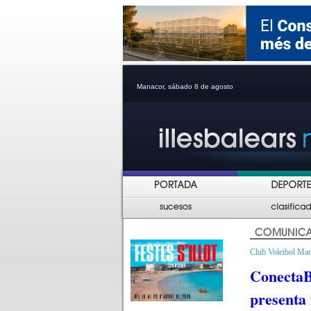
Manacor, sábado 8 de agosto
Club Voleibol Ma
ConectaBa
presenta 