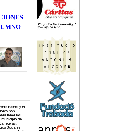
CIONES
ALUMNO
vern balear y el
llorca han
para tener los
l municipio de
arreteras,
cios Sociales,