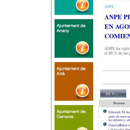
ANPE
ANPE P
EN AGO
COMIEN
ANPE ha valora
el 99 % de las 
Reciente
Editorial: El 
antes de renova
los deberes y ob
ConectaBalear r
i al jugador al