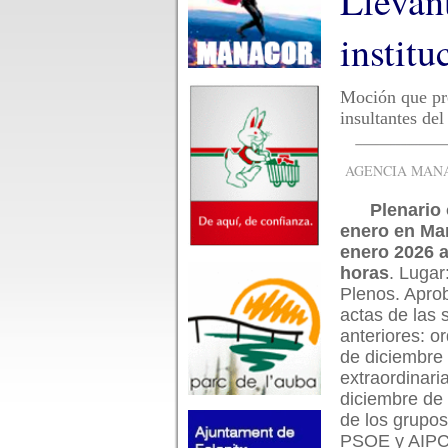
Llevan
institu
Moción que pr
insultantes del
AGENCIA MANAC
Plenario 
enero en Ma
enero 2026 a
horas
. Lugar
Plenos. Apro
actas de las 
anteriores: or
de diciembre
extraordinari
diciembre de
de los grup
PSOE y AIPC