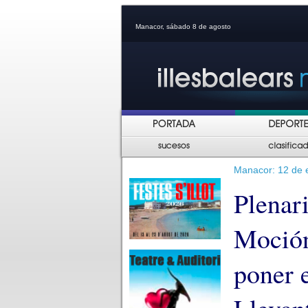
Manacor, sábado 8 de agosto
Manacor: 12 de e
Plenar
Moció
poner e