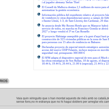
i al jugador alemany Stefan Thiel
El Consell de Mallorca destina 2,5 millones de euros para e
automatizar la gestión económica
Información pública del expediente relativo al proyecto bás
de vestidores (y otras dependencias) anexo a campo de fútb
c/Jaume Llinàs, 1-3, de Sant Llorenç des Cardassar, 20 días
Se anuncia desde My Rooms Hotels que en Manacor habrá el
servicio de todos, en marcha en Francisco Gomila se abrirá e
2027 y luego vendrá el 3º en Can Rossello
El proyecto Habitatge assequible per a la gent d'aquí hará po
construcción de 323 viviendas públicas en la zona de Sant 
para personas con 15 años de residencia en Baleares
Declaradas proyecto de especial interés estratégico autonóm
acceso del nuevo CEIP Felanitx, incluye mejoras en movilid
seguridad vial, presupuesto 300.000 €
El SFM adapta el dispositivo especial de tren para el Much
las obras estratégicas de Son Rullan, 10 de agosto, el disposi
18.44 h, 19.44 h, 20.44 h, 21.00 h (especial), 21.44 h y 22
Vaia quin xiringuito que s han montat aquests de més amb so català,
sense fons,no m estranya que no hi hagui doblers per arreglar els carr