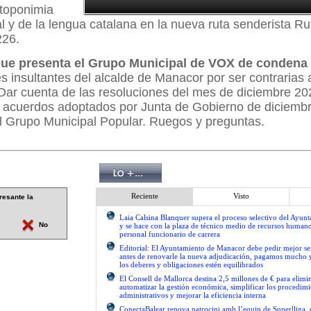
 toponimia
ial y de la lengua catalana en la nueva ruta senderista Ru
226.
ue presenta el Grupo Municipal de VOX de condena 
s insultantes del alcalde de Manacor por ser contrarias 
. Dar cuenta de las resoluciones del mes de diciembre 20
s acuerdos adoptados por Junta de Gobierno de diciemb
l Grupo Municipal Popular. Ruegos y preguntas.
Reciente
Visto
resante la
Laia Calsina Blanquer supera el proceso selectivo del Ayu
No
y se hace con la plaza de técnico medio de recursos human
personal funcionario de carrera
Editorial: El Ayuntamiento de Manacor debe pedir mejor 
antes de renovarle la nueva adjudicación, pagamos mucho 
los deberes y obligaciones estén equilibrados
El Consell de Mallorca destina 2,5 millones de € para elimi
automatizar la gestión económica, simplificar los procedimi
administrativos y mejorar la eficiencia interna
ConectaBalear renova patrocini amb l’equip de Superlliga, 