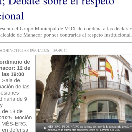
t; Debate sobre el respeto
cional
esenta el Grupo Municipal de VOX de condena a las declarac
 alcalde de Manacor por ser contrarias al respeto institucional.
ORNOTICIAS 09/01/2026 - 09:49:45
ordinario de
nacor: 12 de
 las 19:00
: Sala de
bación de las
sesiones
dinaria de 9
 y
a de 18 de
 2025. Moción
os MÉS-ERC,
MÉS-ERC, PSOE y AIPC en defensa del uso de la toponimia propia y o
 en defensa
catalana en la nueva ruta senderista Ruta del Levante GR 226.