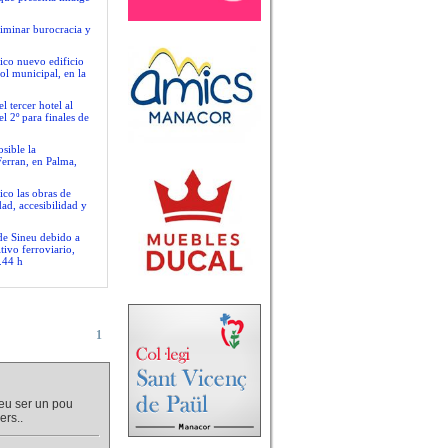
liminar burocracia y
ico nuevo edificio
ol municipal, en la
 tercer hotel al
l 2º para finales de
sible la
Ferran, en Palma,
ico las obras de
ad, accesibilidad y
 de Sineu debido a
tivo ferroviario,
.44 h
1
deu ser un pou
ers..