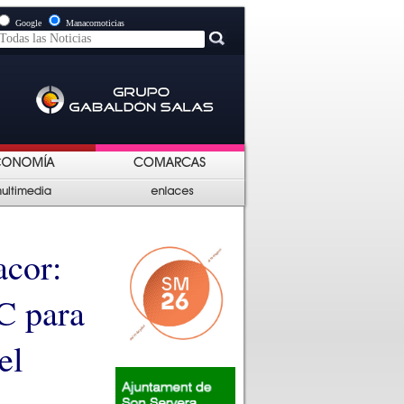
Google
Manacornoticias
acor:
C para
el