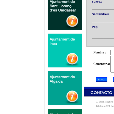
suarez
Santandreu
Pep
Nombre :
Comentario:
C/ Juan Segura N
Teléfono: 971 84