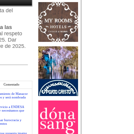
ta del
a las
al respeto
25. Dar
re de 2025.
Comentado
ntamiento de Manacor
os y será nombrada
servicio a ENDESA
y necesitamos que
nar burocracia y
entos
que presenta imatge