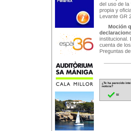
del uso de la
propia y ofic
Levante GR 
Moción q
declaracion
e
institucional
cuenta de lo
Preguntas de
¿Te ha parecido inte
noticia?
Sí