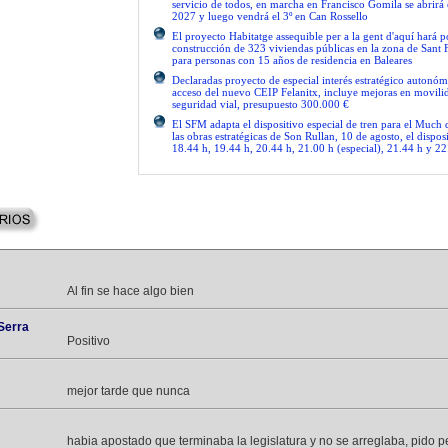
servicio de todos, en marcha en Francisco Gomila se abrirá e
2027 y luego vendrá el 3º en Can Rossello
El proyecto Habitatge assequible per a la gent d'aquí hará po
construcción de 323 viviendas públicas en la zona de Sant 
para personas con 15 años de residencia en Baleares
Declaradas proyecto de especial interés estratégico autonóm
acceso del nuevo CEIP Felanitx, incluye mejoras en movilid
seguridad vial, presupuesto 300.000 €
El SFM adapta el dispositivo especial de tren para el Much
las obras estratégicas de Son Rullan, 10 de agosto, el disposi
18.44 h, 19.44 h, 20.44 h, 21.00 h (especial), 21.44 h y 22
Al fin se hace algo bien
Serra
Positivo
mejor tarde que nunca
habia apostado que terminaba la legislatura y no se arreglaba, pido 