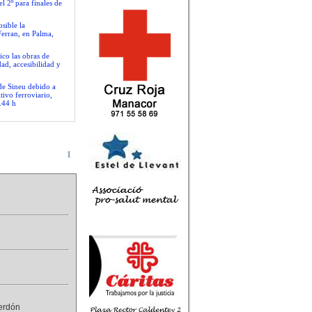
l 2º para finales de
sible la
Ferran, en Palma,
ico las obras de
ad, accesibilidad y
 de Sineu debido a
tivo ferroviario,
.44 h
1
perdón