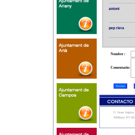
antoni
pep riera
Nombre :
Comentario:
C/ Juan Segura N
Teléfono: 971 84