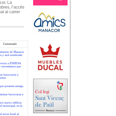
cor. La
obres, l’accés
at al carrer
Comentado
ntamiento de Manacor
os y será nombrada
servicio a ENDESA
y necesitamos que
nar burocracia y
entos
que presenta imatge
liminar burocracia y
ico nuevo edificio
ol municipal, en la
 tercer hotel al