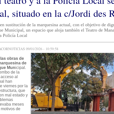
l teatro y a la Policía Local s
ral, situado en la c/Jordi des 
n sustitución de la marquesina actual, con el objetivo de dign
ue Municipal, un espacio que aloja también el Teatro de Mana
a Policía Local
ORNOTICIAS 09/01/2026 - 10:59:58
las obras de
 marquesina de
rque Mun
icipal.
rribo de la
 acceso al
pal han
 viernes por la
structura, que
en mal estado y
oblemas
 llevaba meses
 motivos de