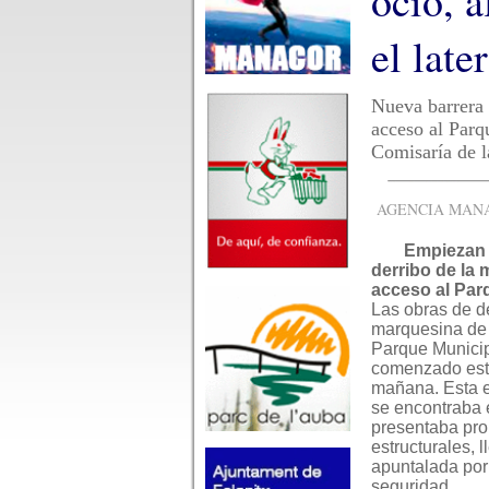
ocio, a
el late
Nueva barrera e
acceso al Parq
Comisaría de l
AGENCIA MANAC
Empiezan 
derribo de la
acceso al Pa
Las obras de de
marquesina de
Parque Munici
comenzado este
mañana. Esta e
se encontraba 
presentaba pr
estructurales,
apuntalada por
seguridad.