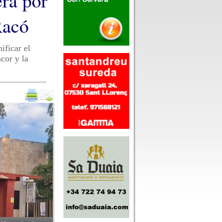
erá por
Racó
ificar el
cor y la