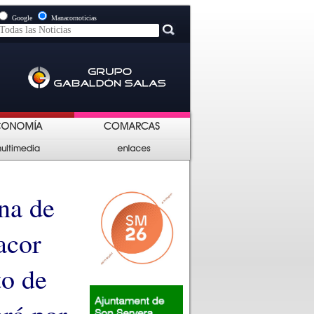
Google
Manacornoticias
na de
acor
to de