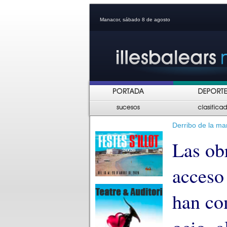
Manacor, sábado 8 de agosto
Derribo de la m
Las ob
acceso
han co