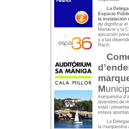
La Delega
Espacio Públ
la instalación
de dignificar e
Manacor y la Co
ejecución previ
y a las depende
Racó.
Come
d’ende
marque
M
unicip
marquesina d’a
divendres de ma
estat i present
estava apuntal
La Delegaci
la marquesina a