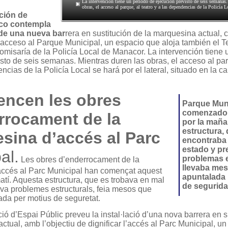
La intervención tiene un período de ejecución previsto de seis semanas.
obras, el acceso al parque, al teatro y a las dependencias de la Policía Lo
ción de
ico contempla
 de una nueva bar
rera en sustitución de la marquesina actual, c
l acceso al Parque Municipal, un espacio que aloja también el T
misaría de la Policía Local de Manacor. La intervención tiene 
sto de seis semanas. Mientras duren las obras, el acceso al par
ncias de la Policía Local se hará por el lateral, situado en la ca
ncen les obres
Parque Mun
comenzado 
rrocament de la
por la maña
estructura,
sina d’accés al Parc
encontraba
estado y pr
al.
problemas e
Les obres d’enderrocament de la
llevaba me
ccés al Parc Municipal han començat aquest
apuntalada 
tí. Aquesta estructura, que es trobava en mal
de segurida
ava problemes estructurals, feia mesos que
ada per motius de seguretat.
ó d’Espai Públic preveu la instal·lació d’una nova barrera en s
ctual, amb l’objectiu de dignificar l’accés al Parc Municipal, u