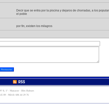
Decir que se entra por la piscina y dejaros de chorradas, a los popula
el poble
por fin, existen los milagros
º 8, 1º - Manacor - Illes Balears
 45 89 - Móvil: 606 44 29 76