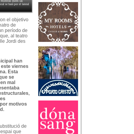
 Mientras duren las
cal se hará por el lateral
on el objetivo
eatro de
un período de
que, al teatro
lle Jordi des
icipal han
este viernes
na. Esta
 que se
 en mal
esentaba
structurales,
ses
por motivos
d.
ubstitució de
n espai que