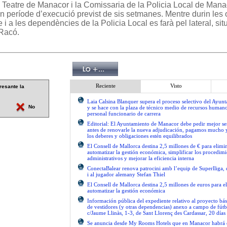
l Teatre de Manacor i la Comissaria de la Policia Local de Mana
un període d’execució previst de sis setmanes. Mentre durin les 
re i a les dependències de la Policia Local es farà pel lateral, situ
 Racó.
Reciente
Visto
resante la
Laia Calsina Blanquer supera el proceso selectivo del Ayu
No
y se hace con la plaza de técnico medio de recursos human
personal funcionario de carrera
Editorial: El Ayuntamiento de Manacor debe pedir mejor 
antes de renovarle la nueva adjudicación, pagamos mucho 
los deberes y obligaciones estén equilibrados
El Consell de Mallorca destina 2,5 millones de € para elimi
automatizar la gestión económica, simplificar los procedimi
administrativos y mejorar la eficiencia interna
ConectaBalear renova patrocini amb l’equip de Superlliga, 
i al jugador alemany Stefan Thiel
El Consell de Mallorca destina 2,5 millones de euros para e
automatizar la gestión económica
Información pública del expediente relativo al proyecto bás
de vestidores (y otras dependencias) anexo a campo de fútb
c/Jaume Llinàs, 1-3, de Sant Llorenç des Cardassar, 20 días
Se anuncia desde My Rooms Hotels que en Manacor habrá el