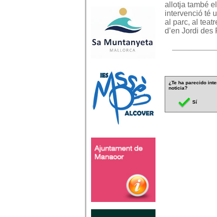
allotja també e
intervenció té 
al parc, al teat
d’en Jordi des
¿Te ha parecido inte
noticia?
Sí