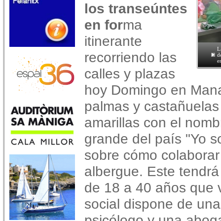
los transeúntes
en for
ma
itinerante
L
recorriendo las
d
e
calles y plazas
hoy Domingo en Mana
palmas y castañuelas
amarillas con el nomb
grande del país "Yo s
sobre cómo colaborar
albergue. Este tendr
de 18 a 40 años que v
social dispone de una
psicólogo y una abog