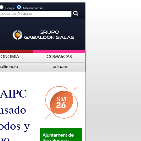
Google
Manacornoticias
a AIPC
ansado
odos y