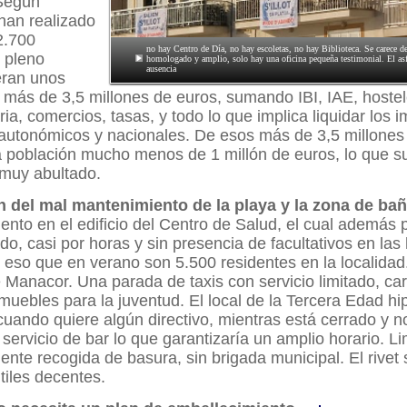
Según
han realizado
2.700
no hay Centro de Día, no hay escoletas, no hay Biblioteca. Se carece d
 pleno
homologado y amplio, solo hay una oficina pequeña testimonial. El asfa
ausencia
ran unos
más de 3,5 millones de euros, sumando IBI, IAE, hostele
a, comercios, tasas, y todo lo que implica liquidar los 
 autonómicos y nacionales. De esos más de 3,5 millones
la población mucho menos de 1 millón de euros, lo que 
 muy abultado.
n del mal mantenimiento de la playa y la zona de ba
nto en el edificio del Centro de Salud, el cual además 
ado, casi por horas y sin presencia de facultativos en las
 eso que en verano son 5.500 residentes en la localidad
e Manacor. Una parada de taxis con servicio limitado, ca
muebles para la juventud. El local de la Tercera Edad hi
cuando quiere algún directivo, mientras está cerrado y n
 servicio de bar lo que garantizaría un amplio horario. L
iente recogida de basura, sin brigada municipal. El rivet 
tiles decentes.