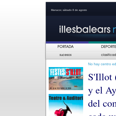
Manacor, sábado 8 de agosto
No hay centro ed
S'Illo
y el A
del co