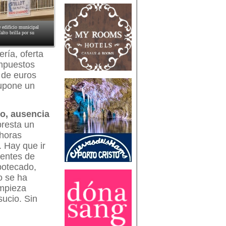
e edificio municipal
lto brilla por su
ría, oferta
impuestos
 de euros
supone un
ño, ausencia
presta un
 horas
. Hay que ir
rentes de
potecado,
o se ha
impieza
sucio. Sin