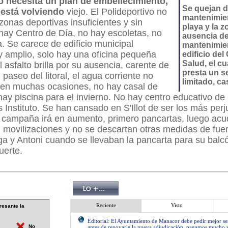
io necesita un plan de embellecimiento,
Se quejan d
 está volviendo
viejo. El Polideportivo no
mantenimien
 zonas deportivas insuficientes y sin
playa y la 
 hay Centro de Día, no hay escoletas, no
ausencia d
a. Se carece de edificio municipal
mantenimien
 amplio, solo hay una oficina pequeña
edificio del
Salud, el c
l asfalto brilla por su ausencia, carente de
presta un s
 paseo del litoral, el agua corriente no
limitado, ca
n en muchas ocasiones, no hay casal de
hay piscina para el invierno. No hay centro educativo d
nstituto. Se han cansado en S'Illot de ser los más perj
 campaña irá en aumento, primero pancartas, luego acud
 movilizaciones y no se descartan otras medidas de fue
ga y Antoni cuando se llevaban la pancarta para su balc
uerte.
Reciente
Visto
resante la
Editorial: El Ayuntamiento de Manacor debe pedir mejor 
No
antes de renovarle la nueva adjudicación, pagamos mucho 