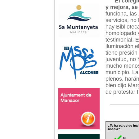
El coleg
y mejora, se
funciona, las
servicios, no
hay Bibliotec
homologado y
testimonial. E
iluminación el
tiene presió
juventud, no 
mucho menos I
municipio. La
plenos, harán
bien dijo Mar
de protestar f
¿Te ha parecido inte
noticia?
Sí