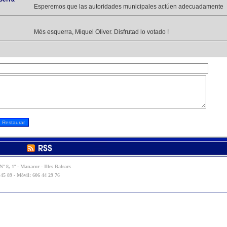
Esperemos que las autoridades municipales actúen adecuadamente
Més esquerra, Miquel Oliver. Disfrutad lo votado !
º 8, 1º - Manacor - Illes Balears
 45 89 - Móvil: 606 44 29 76