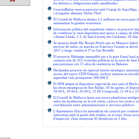
los deberes y obligaciones estén equilibrados
ConectaBalear renova patrocini amb l’equip de Superlliga, 
i al jugador alemany Stefan Thiel
El Consell de Mallorca destina 2,5 millones de euros para e
automatizar la gestión económica
Información pública del expediente relativo al proyecto bás
de vestidores (y otras dependencias) anexo a campo de fútb
c/Jaume Llinàs, 1-3, de Sant Llorenç des Cardassar, 20 días
Se anuncia desde My Rooms Hotels que en Manacor habrá el
servicio de todos, en marcha en Francisco Gomila se abrirá e
2027 y luego vendrá el 3º en Can Rossello
El proyecto Habitatge assequible per a la gent d'aquí hará po
construcción de 323 viviendas públicas en la zona de Sant 
para personas con 15 años de residencia en Baleares
Declaradas proyecto de especial interés estratégico autonóm
acceso del nuevo CEIP Felanitx, incluye mejoras en movilid
seguridad vial, presupuesto 300.000 €
El SFM adapta el dispositivo especial de tren para el Much
las obras estratégicas de Son Rullan, 10 de agosto, el disposi
18.44 h, 19.44 h, 20.44 h, 21.00 h (especial), 21.44 h y 22
El Consell de Mallorca lanza una nueva plataforma intelige
sobre las incidencias en la red viaria, conocer los cortes y re
coordinación entre administraciones y servicios públicos
L'Ajuntament d'Inca ha intensificat els controls per combatre
relacionats amb la gestió dels residus, en el marc d'una no
d'inspecció, s'han interposat 45 denúncies en 3 dies