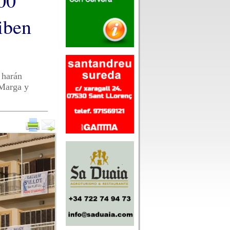
700
iben
 harán
 Marga y