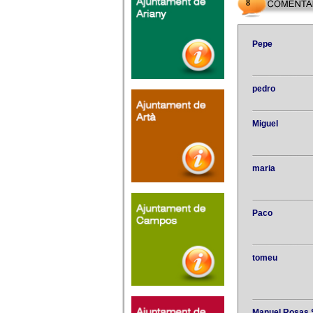
8
Pepe
pedro
Miguel
maria
Paco
tomeu
Manuel Rosas 