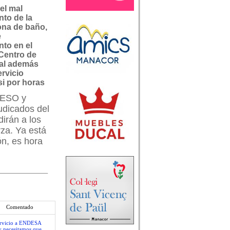
el mal
to de la
zona de baño,
e
to en el
 Centro de
ual además
ervicio
si por horas
e ESO y
udicados del
irán a los
rza. Ya está
ón, es hora
Comentado
servicio a ENDESA
y necesitamos que