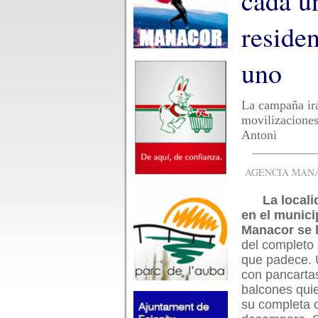
cada u
residen
uno
La campaña irá
movilizaciones
Antoni
AGENCIA MANAC
La locali
en el munici
Manacor se 
del completo
que padece.
con pancartas
balcones quie
su completa 