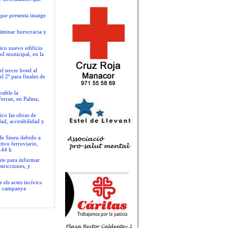
que presenta imatge
liminar burocracia y
ico nuevo edificio
ol municipal, en la
 tercer hotel al
l 2º para finales de
sible la
Ferran, en Palma,
ico las obras de
ad, accesibilidad y
 de Sineu debido a
tivo ferroviario,
.44 h
nte para informar
stricciones, y
 els actes incívics
va campanya