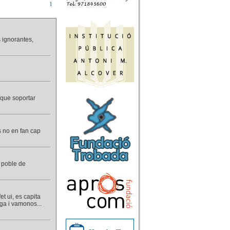
1
 ignorantes,
 que soportar
 no en fan cap
n poble de
t ui, es capita
aga i vamonos...