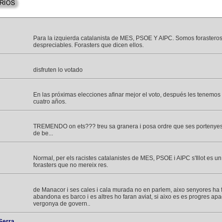
Para la izquierda catalanista de MES, PSOE Y AIPC. Somos forasteros
despreciables. Forasters que dicen ellos.
disfruten lo votado
En las próximas elecciones afinar mejor el voto, después les tenemos
cuatro años.
TREMENDO on ets??? treu sa granera i posa ordre que ses portenyes
de be...
Normal, per els racistes catalanistes de MES, PSOE i AIPC s'Illot es u
forasters que no mereix res.
de Manacor i ses cales i cala murada no en parlem, aixo senyores ha fe
abandona es barco i es altres ho faran aviat, si aixo es es progres ap
vergonya de govern..
Serra