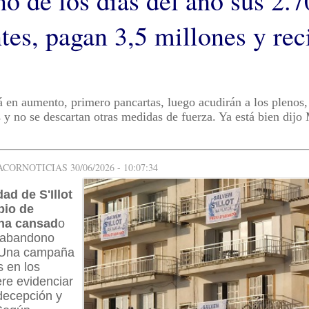
no de los días del año sus 2.
tes, pagan 3,5 millones y rec
 en aumento, primero pancartas, luego acudirán a los plenos,
 y no se descartan otras medidas de fuerza. Ya está bien dijo
ORNOTICIAS 30/06/2026 - 10:07:34
dad de S'Illot
pio de
ha cansad
o
 abandono
 Una campaña
 en los
re evidenciar
decepción y