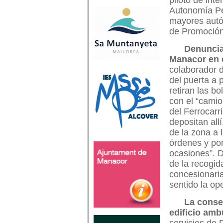
piloto de int
Autonomía Per
mayores autó
de Promoción
Denuncia
Manacor en e
colaborador d
del puerta a
retiran las b
con el “camio
del Ferrocarri
depositan all
de la zona a 
órdenes y por
ocasiones”. D
de la recogi
concesionaria
sentido la op
La conse
edificio amb