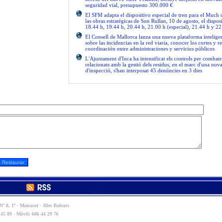
seguridad vial, presupuesto 300.000 €
El SFM adapta el dispositivo especial de tren para el Much
las obras estratégicas de Son Rullan, 10 de agosto, el disposi
18.44 h, 19.44 h, 20.44 h, 21.00 h (especial), 21.44 h y 22
El Consell de Mallorca lanza una nueva plataforma intelige
sobre las incidencias en la red viaria, conocer los cortes y re
coordinación entre administraciones y servicios públicos
L'Ajuntament d'Inca ha intensificat els controls per combatre
relacionats amb la gestió dels residus, en el marc d'una no
d'inspecció, s'han interposat 45 denúncies en 3 dies
º 8, 1º - Manacor - Illes Balears
 45 89 - Móvil: 606 44 29 76