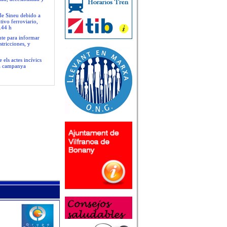
 de Sineu debido a
tivo ferroviario,
.44 h
nte para informar
stricciones, y
 els actes incívics
va campanya