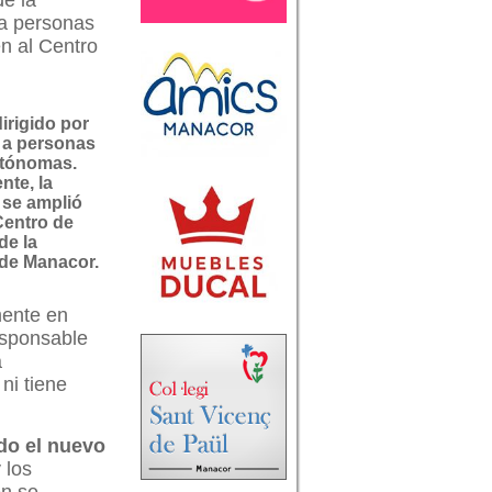
de la
 a personas
n al Centro
irigido por
 a personas
tónomas.
nte, la
 se amplió
Centro de
de la
de Manacor.
mente en
esponsable
a
ni tiene
do el nuevo
 los