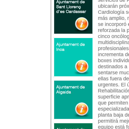
servicios de 
ubicarán próx
Cardiología s
más amplio, 
se incorporó 
reforzada la 
cinco oncólo
multidiscipli
profesionales
incrementa de
boxes indivi
destinados a
sentarse muc
ellas fuera d
urgentes. El 
Rehabilitació
superficie ap
que permiten 
especializada
planta baja d
permitirá mejo
equipo está f