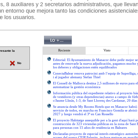
es, 8 auxiliares y 2 secretarios administrativos, que llev
un entorno que mejora tanto las condiciones asistencial
e los usuarios.
Reciente
Visto
resante la
Editorial: El Ayuntamiento de Manacor debe pedir mejor 
No
antes de renovarle la nueva adjudicación, pagamos mucho 
los deberes y obligaciones estén equilibrados
ConectaBalear renova patrocini amb l’equip de Superlliga, 
i al jugador alemany Stefan Thiel
El Consell de Mallorca destina 2,5 millones de euros para e
automatizar la gestión económica
Información pública del expediente relativo al proyecto bás
de vestidores (y otras dependencias) anexo a campo de fútb
c/Jaume Llinàs, 1-3, de Sant Llorenç des Cardassar, 20 días
Se anuncia desde My Rooms Hotels que en Manacor habrá el
servicio de todos, en marcha en Francisco Gomila se abrirá e
2027 y luego vendrá el 3º en Can Rossello
El proyecto Habitatge assequible per a la gent d'aquí hará po
construcción de 323 viviendas públicas en la zona de Sant 
para personas con 15 años de residencia en Baleares
Declaradas proyecto de especial interés estratégico autonóm
acceso del nuevo CEIP Felanitx, incluye mejoras en movilid