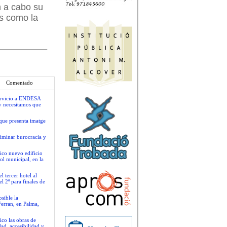
an a cabo su
es como la
Comentado
servicio a ENDESA
y necesitamos que
que presenta imatge
liminar burocracia y
ico nuevo edificio
ol municipal, en la
 tercer hotel al
l 2º para finales de
sible la
Ferran, en Palma,
ico las obras de
ad, accesibilidad y