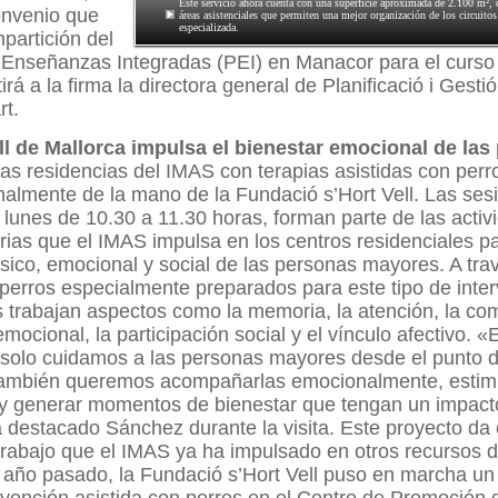
Este servicio ahora cuenta con una superficie aproximada de 2.100 m², d
onvenio que
áreas asistenciales que permiten una mejor organización de los circuito
especializada.
mpartición del
Enseñanzas Integradas (PEI) en Manacor para el curso
rá a la firma la directora general de Planificació i Gesti
rt.
ll de Mallorca impulsa el bienestar emocional de las
as residencias del IMAS con terapias asistidas con perro
almente de la mano de la Fundació s’Hort Vell. Las ses
 lunes de 10.30 a 11.30 horas, forman parte de las activ
as que el IMAS impulsa en los centros residenciales pa
físico, emocional y social de las personas mayores. A tra
perros especialmente preparados para este tipo de inte
s trabajan aspectos como la memoria, la atención, la co
mocional, la participación social y el vínculo afectivo. «E
 solo cuidamos a las personas mayores desde el punto d
 También queremos acompañarlas emocionalmente, estim
y generar momentos de bienestar que tengan un impacto
a destacado Sánchez durante la visita. Este proyecto da
 trabajo que el IMAS ya ha impulsado en otros recursos d
El año pasado, la Fundació s’Hort Vell puso en marcha un