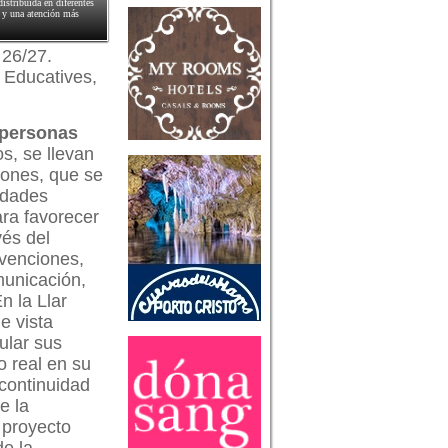
istribuida en diferentes
s y una atención más
 26/27.
ó Educatives,
 personas
s, se llevan
iones, que se
idades
ra favorecer
vés del
rvenciones,
municación,
n la Llar
e vista
ular sus
 real en su
 continuidad
e la
 proyecto