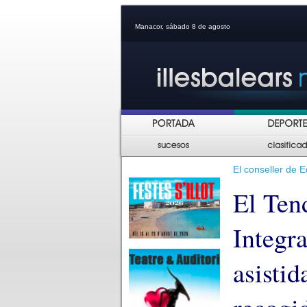
Manacor, sábado 8 de agosto
El conseller de E
El Ten
Integr
asistid