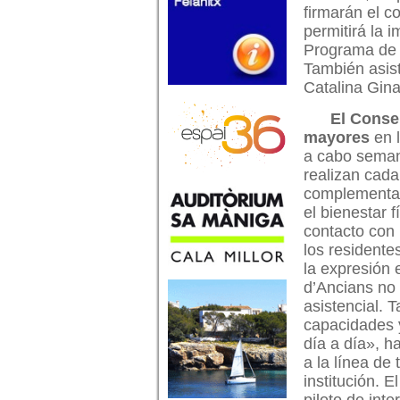
firmarán el c
permitirá la i
Programa de 
También asisti
Catalina Gina
El Conse
mayores
en l
a cabo seman
realizan cada
complementari
el bienestar 
contacto con 
los residente
la expresión e
d’Ancians no
asistencial.
capacidades 
día a día», h
a la línea de
institución. 