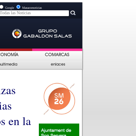
Google
Manacornoticias
nzas
ias
s en la