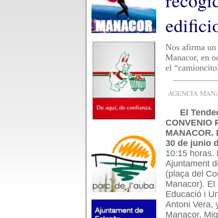
recogi
edifici
Nos afirma un 
Manacor, en oc
el “camioncito
AGENCIA MANAC
El Tende
CONVENIO P
MANACOR. D
30 de junio 
10:15 horas. 
Ajuntament 
(plaça del Co
Manacor). El 
Educació i Un
Antoni Vera, 
Manacor, Miqu