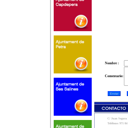
Nombre :
Comentario:
C/ Juan Segura N
Teléfono: 971 84