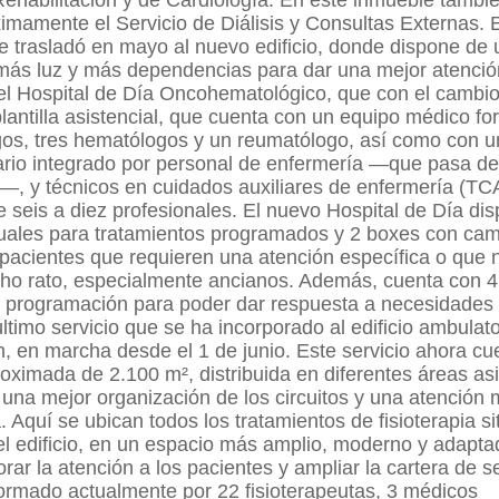
Rehabilitación y de Cardiología. En este inmueble tambi
imamente el Servicio de Diálisis y Consultas Externas. E
e trasladó en mayo al nuevo edificio, donde dispone de
más luz y más dependencias para dar una mejor atenció
el Hospital de Día Oncohematológico, que con el cambio
plantilla asistencial, que cuenta con un equipo médico f
gos, tres hematólogos y un reumatólogo, así como con u
nario integrado por personal de enfermería —que pasa de
—, y técnicos en cuidados auxiliares de enfermería (TC
 seis a diez profesionales. El nuevo Hospital de Día di
duales para tratamientos programados y 2 boxes con ca
 pacientes que requieren una atención específica o que
ho rato, especialmente ancianos. Además, cuenta con 4
e programación para poder dar respuesta a necesidades 
último servicio que se ha incorporado al edificio ambulato
n, en marcha desde el 1 de junio. Este servicio ahora c
roximada de 2.100 m², distribuida en diferentes áreas as
una mejor organización de los circuitos y una atención
. Aquí se ubican todos los tratamientos de fisioterapia s
el edificio, en un espacio más amplio, moderno y adapt
rar la atención a los pacientes y ampliar la cartera de se
ormado actualmente por 22 fisioterapeutas, 3 médicos