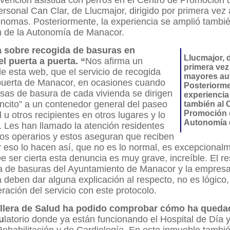
ervención asistida con perros en el Centro de Promoción 
sonal Can Clar, de Llucmajor, dirigido por primera vez
nomas. Posteriormente, la experiencia se amplió tambié
 de la Autonomía de Manacor.
 sobre recogida de basuras en
Llucmajor, d
l puerta a puerta. “
Nos afirma un
primera vez
e esta web, que el servicio de recogida
mayores au
 puerta de Manacor, en ocasiones cuando
Posteriorme
olsas de basura de cada vivienda se dirigen
experiencia
ncito” a un contenedor general del paseo
también al 
Promoción 
l u otros recipientes en otros lugares y lo
Autonomía 
í. Les han llamado la atención residentes
los operarios y estos aseguran que reciben
 eso lo hacen así, que no es lo normal, es excepcional
e ser cierta esta denuncia es muy grave, increíble. El r
da de basuras del Ayuntamiento de Manacor y la empres
 deben dar alguna explicación al respecto, no es lógico, 
eración del servicio con este protocolo.
llera de Salud ha podido comprobar cómo ha queda
u
latorio donde ya están funcionando el Hospital de Día y