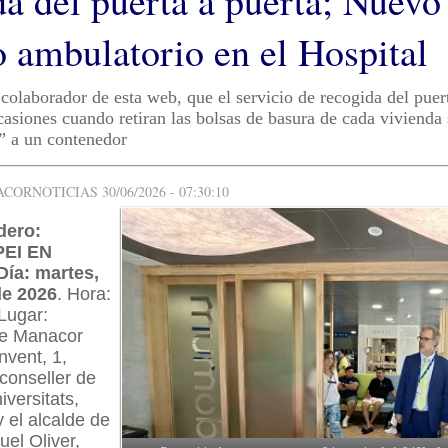
da del puerta a puerta; Nuevo
o ambulatorio en el Hospital
colaborador de esta web, que el servicio de recogida del puer
asiones cuando retiran las bolsas de basura de cada vivienda 
” a un contenedor
ORNOTICIAS 30/06/2026 - 07:30:10
dero:
EI EN
ía: martes,
de 2026
. Hora:
Lugar:
de Manacor
nvent, 1,
conseller de
iversitats,
y el alcalde de
el Oliver,