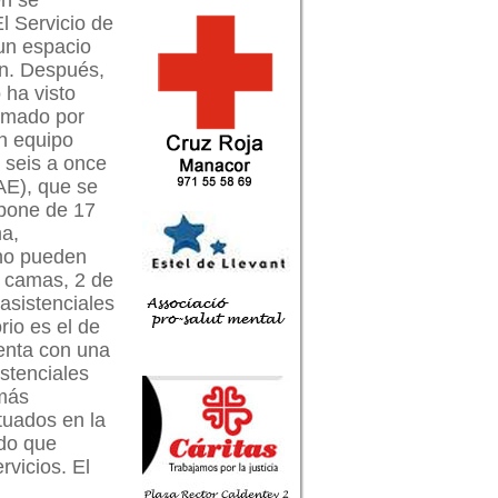
én se
l Servicio de
 un espacio
n. Después,
 ha visto
ormado por
n equipo
 seis a once
AE), que se
spone de 17
ma,
 no pueden
 camas, 2 de
asistenciales
rio es el de
uenta con una
istenciales
 más
ituados en la
ado que
rvicios. El