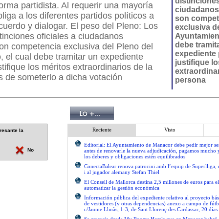
distinciones
forma partidista. Al requerir una mayoría
ciudadanos
liga a los diferentes partidos políticos a
son compet
uerdo y dialogar. El peso del Pleno: Los
exclusiva d
tinciones oficiales a ciudadanos
Ayuntamient
debe tramit
on competencia exclusiva del Pleno del
expediente 
 el cual debe tramitar un expediente
justifique l
tifique los méritos extraordinarios de la
extraordinar
s de someterlo a dicha votación
persona
Reciente
Visto
resante la
Editorial: El Ayuntamiento de Manacor debe pedir mejor 
No
antes de renovarle la nueva adjudicación, pagamos mucho 
los deberes y obligaciones estén equilibrados
ConectaBalear renova patrocini amb l’equip de Superlliga, 
i al jugador alemany Stefan Thiel
El Consell de Mallorca destina 2,5 millones de euros para e
automatizar la gestión económica
Información pública del expediente relativo al proyecto bás
de vestidores (y otras dependencias) anexo a campo de fútb
c/Jaume Llinàs, 1-3, de Sant Llorenç des Cardassar, 20 días