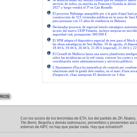
Se anuncia desde My Rooms Hotels que en Manacor habrá el
servicio de todos, en marcha en Francisco Gomila se abrirá e
2027 y luego vendrá el 3º en Can Rossello
El proyecto Habitatge assequible per a la gent d'aquí hará po
construcción de 323 viviendas públicas en la zona de Sant 
para personas con 15 años de residencia en Baleares
Declaradas proyecto de especial interés estratégico autonóm
acceso del nuevo CEIP Felanitx, incluye mejoras en movilid
seguridad vial, presupuesto 300.000 €
El SFM adapta el dispositivo especial de tren para el Much
las obras estratégicas de Son Rullan, 10 de agosto, el disposi
18.44 h, 19.44 h, 20.44 h, 21.00 h (especial), 21.44 h y 22
El Consell de Mallorca lanza una nueva plataforma intelige
sobre las incidencias en la red viaria, conocer los cortes y re
coordinación entre administraciones y servicios públicos
L'Ajuntament d'Inca ha intensificat els controls per combatre
relacionats amb la gestió dels residus, en el marc d'una no
d'inspecció, s'han interposat 45 denúncies en 3 dies
Con los socios de los terroristas de ETA, los del partido de ZP, Ábalos
Tito Berni, Begoña y demás ladronazos, pervertidos y proxenetas así
esbirras de AIPC no hay que pactar nada. Hay que echarlos!!!