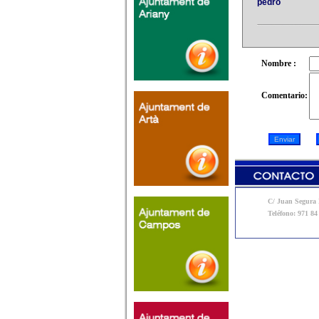
pedro
Nombre :
Comentario:
C/ Juan Segura N
Teléfono: 971 84