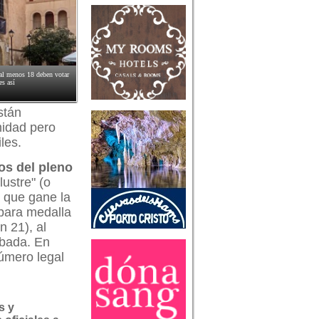
, al menos 18 deben votar
es así
stán
midad pero
les.
os del pleno
lustre" (o
n que gane la
 para medalla
n 21), al
obada. En
número legal
s y