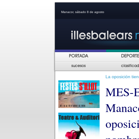
Manacor, sábado 8 de agosto
La oposición tie
MES-Es
Manaco
oposic