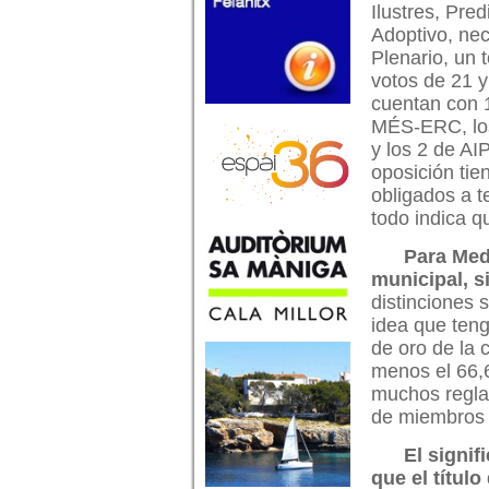
Ilustres, Pred
Adoptivo, nec
Plenario, un t
votos de 21 y
cuentan con 1
MÉS-ERC, lo
y los 2 de AI
oposición tie
obligados a t
todo indica q
Para Med
municipal, s
distinciones 
idea que teng
de oro de la 
menos el 66,6
muchos reglam
de miembros 
El signif
que el título