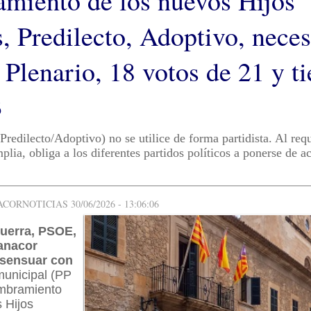
miento de los nuevos Hijos
s, Predilecto, Adoptivo, neces
 Plenario, 18 votos de 21 y t
3
 Predilecto/Adoptivo) no se utilice de forma partidista. Al req
lia, obliga a los diferentes partidos políticos a ponerse de a
ORNOTICIAS 30/06/2026 - 13:06:06
uerra, PSOE,
anacor
sensuar con
municipal (PP
mbramiento
 Hijos