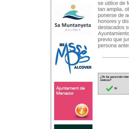
se utilice de 
tan amplia, ob
ponerse de ac
honores y dis
destacados s
Ayuntamiento,
previo que jus
persona ante
¿Te ha parecido inte
noticia?
Sí