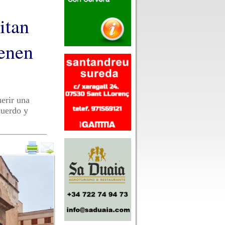
itan
ienen
uerir una
cuerdo y