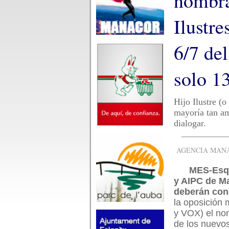
nombra
Ilustre
6/7 del
solo 1
Hijo Ilustre (o
mayoría tan amp
dialogar.
AGENCIA MANAC
MES-Esq
y AIPC de M
deberán con
la oposición 
y VOX) el no
de los nuevos