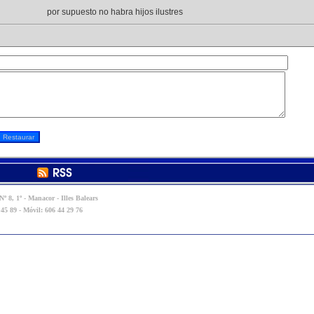
por supuesto no habra hijos ilustres
º 8, 1º - Manacor - Illes Balears
 45 89 - Móvil: 606 44 29 76