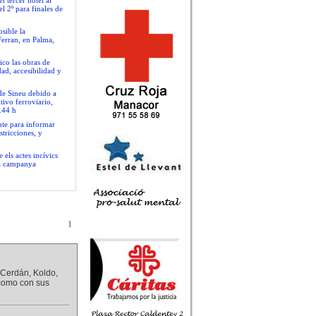
 tercer hotel al
l 2º para finales de
sible la
Ferran, en Palma,
ico las obras de
ad, accesibilidad y
 de Sineu debido a
tivo ferroviario,
.44 h
nte para informar
stricciones, y
 els actes incívics
va campanya
1
, Cerdán, Koldo,
 como con sus