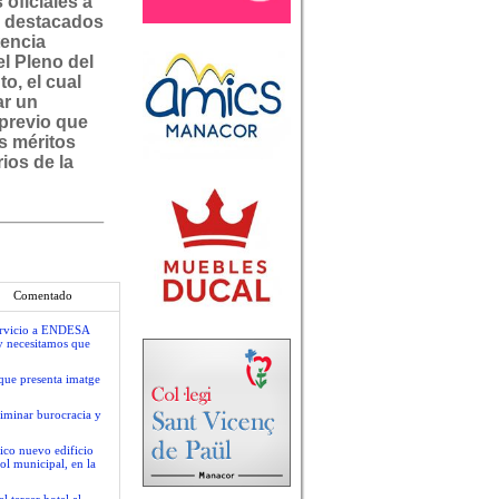
 oficiales a
 destacados
encia
el Pleno del
o, el cual
ar un
previo que
os méritos
ios de la
Comentado
servicio a ENDESA
y necesitamos que
que presenta imatge
liminar burocracia y
ico nuevo edificio
ol municipal, en la