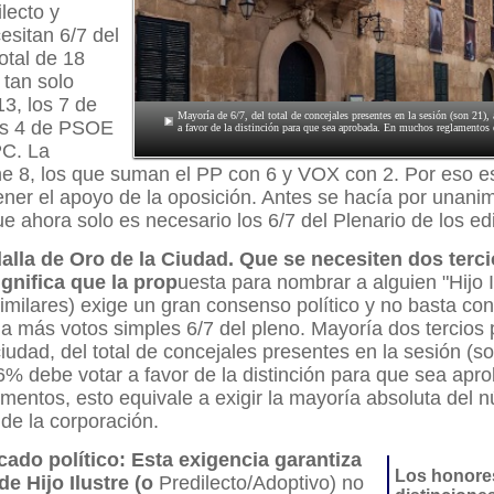
ilecto y
esitan 6/7 del
otal de 18
 tan solo
3, los 7 de
Mayoría de 6/7, del total de concejales presentes en la sesión (son 21)
s 4 de PSOE
a favor de la distinción para que sea aprobada. En muchos reglamentos 
PC. La
ne 8, los que suman el PP con 6 y VOX con 2. Por eso e
ener el apoyo de la oposición. Antes se hacía por unani
ue ahora solo es necesario los 6/7 del Plenario de los edi
alla de Oro de la Ciudad. Que se necesiten dos terci
ignifica que la prop
uesta para nombrar a alguien "Hijo I
similares) exige un gran consenso político y no basta co
a más votos simples 6/7 del pleno. Mayoría dos tercios
ciudad, del total de concejales presentes en la sesión (so
% debe votar a favor de la distinción para que sea apr
entos, esto equivale a exigir la mayoría absoluta del 
de la corporación.
icado político: Esta exigencia garantiza
Los honore
 de Hijo Ilustre (o
Predilecto/Adoptivo) no