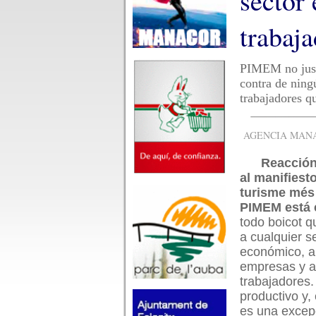
sector
trabaj
PIMEM no justi
contra de ning
trabajadores q
AGENCIA MANAC
Reacció
al manifiest
turisme més 
PIMEM está 
todo boicot q
a cualquier s
económico, a
empresas y a
trabajadores
productivo y,
es una excepc