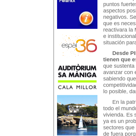
puntos fuerte
aspectos posi
negativos. Se
que es necesa
reactivara la
e instituciona
situación par
Desde PI
tienen que e
que sustenta
avanzar con e
sabiendo que
competitivida
lo posible, d
En la pat
todo el mundo
vivienda. Es 
ya es un pro
sectores que 
de fuera por