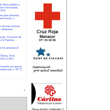
 de Sineu debido a
tivo ferroviario,
.44 h
nte para informar
stricciones, y
 els actes incívics
va campanya
ortiu. Concierto de
de la Espuma.
n les persones al
e Danza, Gran
rtiva, Libro
el puerto por graves
conservarse a -18 °C,
1