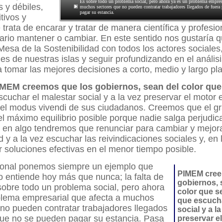
Es sobre todo un problema social, pero ahora ya es un problema empresa
s y débiles,
muchos sectores que no pueden contratar trabajadores llegados de fuera
pagar su estancia.
tivos y
 trata de encarar y tratar de manera científica y profesio
rio mantener o cambiar. En este sentido nos gustaría 
 Mesa de la Sostenibilidad con todos los actores sociale
les de nuestras islas y seguir profundizando en el análisi
a tomar las mejores decisiones a corto, medio y largo pl
MEM creemos que los gobiernos, sean del color que
scuchar el malestar social y a la vez preservar el motor
 el modus vivendi de sus ciudadanos. Creemos que el gr
l máximo equilibrio posible porque nadie salga perjudic
 en algo tendremos que renunciar para cambiar y mejor
d y a la vez escuchar las reivindicaciones sociales y, en
ar soluciones efectivas en el menor tiempo posible.
ronal ponemos siempre un ejemplo que
PIMEM cree
 entiende hoy más que nunca; la falta de
gobiernos, 
sobre todo un problema social, pero ahora
color que s
blema empresarial que afecta a muchos
que escucha
no pueden contratar trabajadores llegados
social y a l
que no se pueden pagar su estancia. Pasa
preservar e