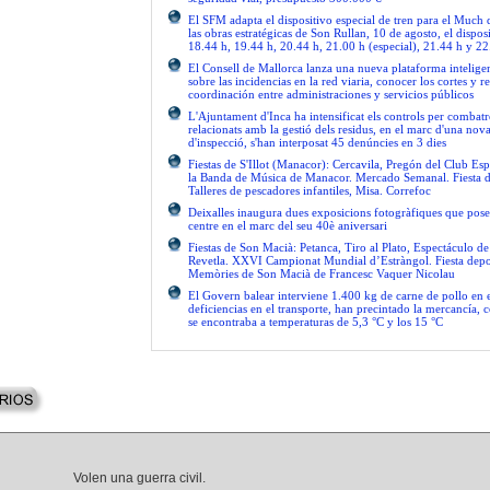
El SFM adapta el dispositivo especial de tren para el Much
las obras estratégicas de Son Rullan, 10 de agosto, el disposi
18.44 h, 19.44 h, 20.44 h, 21.00 h (especial), 21.44 h y 22
El Consell de Mallorca lanza una nueva plataforma intelige
sobre las incidencias en la red viaria, conocer los cortes y re
coordinación entre administraciones y servicios públicos
L'Ajuntament d'Inca ha intensificat els controls per combatre
relacionats amb la gestió dels residus, en el marc d'una no
d'inspecció, s'han interposat 45 denúncies en 3 dies
Fiestas de S'Illot (Manacor): Cercavila, Pregón del Club Esp
la Banda de Música de Manacor. Mercado Semanal. Fiesta 
Talleres de pescadores infantiles, Misa. Correfoc
Deixalles inaugura dues exposicions fotogràfiques que pose
centre en el marc del seu 40è aniversari
Fiestas de Son Macià: Petanca, Tiro al Plato, Espectáculo d
Revetla. XXVI Campionat Mundial d’Estràngol. Fiesta depo
Memòries de Son Macià de Francesc Vaquer Nicolau
El Govern balear interviene 1.400 kg de carne de pollo en 
deficiencias en el transporte, han precintado la mercancía, 
se encontraba a temperaturas de 5,3 °C y los 15 °C
Volen una guerra civil.