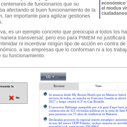
económico 
 centenares de funcionarios que su
el modus vi
ba afectando al buen funcionamiento de la
ciudadanos
n, tan importante para agilizar gestiones
s.
tiva, es un ejemplo concreto que preocupa a todos los ha
manera transversal, pero eso para PIMEM no justificará
intimidar ni incentivar ningún tipo de acción en contra de
nómico, a las empresas que lo conforman ni a los traba
e su funcionamiento.
Reciente
Visto
resante la
Se anuncia desde My Rooms Hotels que en Manacor habrá el
No
servicio de todos, en marcha en Francisco Gomila se abrirá e
2027 y luego vendrá el 3º en Can Rossello
El proyecto Habitatge assequible per a la gent d'aquí hará po
construcción de 323 viviendas públicas en la zona de Sant 
para personas con 15 años de residencia en Baleares
Declaradas proyecto de especial interés estratégico autonóm
acceso del nuevo CEIP Felanitx, incluye mejoras en movilid
seguridad vial, presupuesto 300.000 €