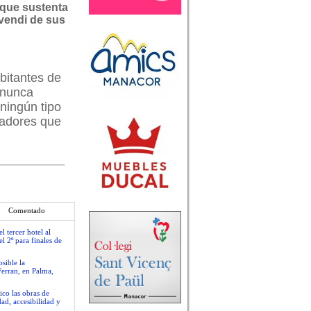
que sustenta
vendi de sus
bitantes de
 nunca
 ningún tipo
jadores que
Comentado
 tercer hotel al
l 2º para finales de
sible la
Ferran, en Palma,
ico las obras de
ad, accesibilidad y