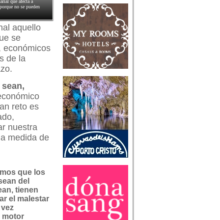
rial que afecta a
 porque no se pueden
nal aquello
que se
s, económicos
s de la
azo.
 sean,
 económico
an reto es
ado,
ar nuestra
 la medida de
mos que los
sean del
ean, tienen
r el malestar
a vez
l motor