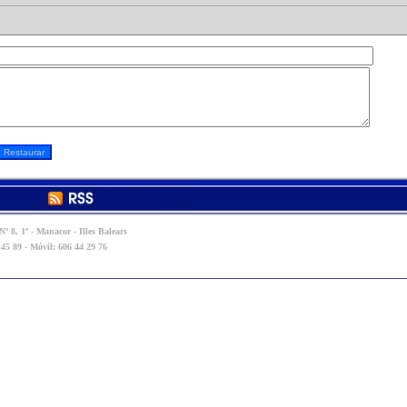
º 8, 1º - Manacor - Illes Balears
 45 89 - Móvil: 606 44 29 76