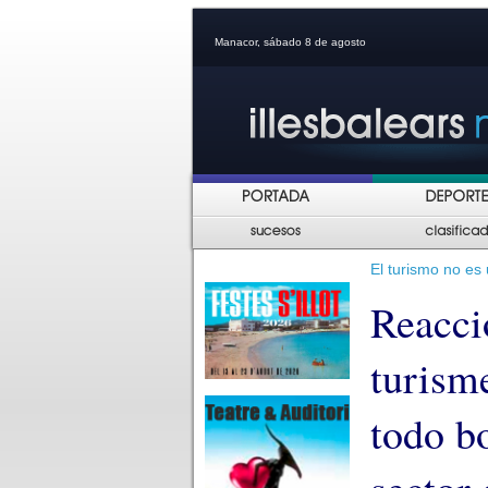
Manacor, sábado 8 de agosto
El turismo no es 
Reacci
turism
todo b