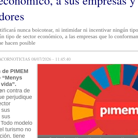
 económico, a sus empresas y 
adores
ficará nunca boicotear, ni intimidar ni incentivar ningún tip
ún tipo de sector económico, a las empresas que lo conforman 
ue hacen posible
ORNOTICIAS 08/07/2026 - 11:45:40
n de PIMEM
o “Menys
vida”.
e
n contra de
ue perjudique
ector
 sus
 sus
. Todo modelo
 el turismo no
ión, tiene