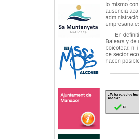
lo mismo con
ausencia aca
administració
empresariale
En defini
Balears y de 
boicotear, ni 
de sector eco
hacen posibl
¿Te ha parecido inte
noticia?
Sí