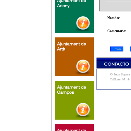
Nombre :
Comentario:
C/ Juan Segura N
Teléfono: 971 84