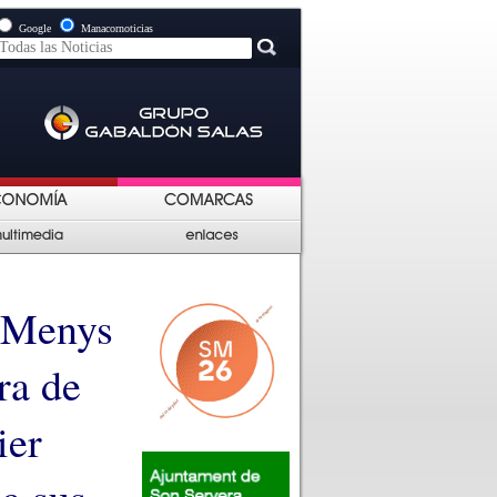
Google
Manacornoticias
“Menys
ra de
ier