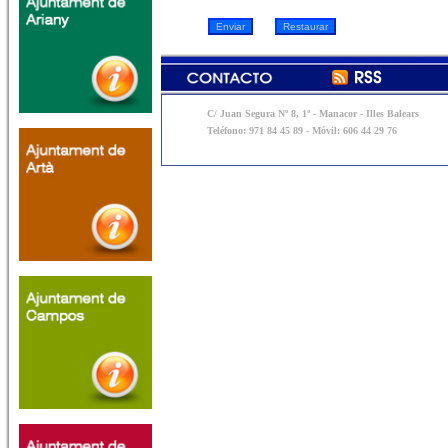
C/ Juan Segura Nº 8, 1º - Manacor - Illes Balears
Teléfono: 971 84 45 89 - Móvil: 606 44 29 76