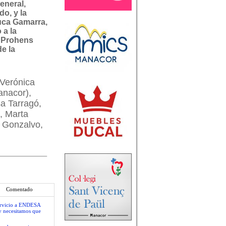
eneral,
do, y la
uca Gamarra,
 a la
e Prohens
e la
 Verónica
anacor),
a Tarragó,
, Marta
 Gonzalvo,
Comentado
servicio a ENDESA
y necesitamos que