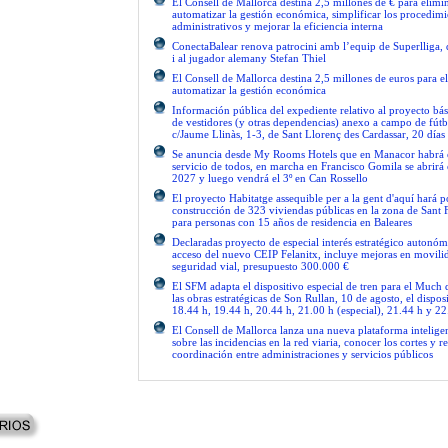
El Consell de Mallorca destina 2,5 millones de € para elimi
automatizar la gestión económica, simplificar los procedimi
administrativos y mejorar la eficiencia interna
ConectaBalear renova patrocini amb l’equip de Superlliga, 
i al jugador alemany Stefan Thiel
El Consell de Mallorca destina 2,5 millones de euros para e
automatizar la gestión económica
Información pública del expediente relativo al proyecto bás
de vestidores (y otras dependencias) anexo a campo de fútb
c/Jaume Llinàs, 1-3, de Sant Llorenç des Cardassar, 20 días
Se anuncia desde My Rooms Hotels que en Manacor habrá el
servicio de todos, en marcha en Francisco Gomila se abrirá e
2027 y luego vendrá el 3º en Can Rossello
El proyecto Habitatge assequible per a la gent d'aquí hará po
construcción de 323 viviendas públicas en la zona de Sant 
para personas con 15 años de residencia en Baleares
Declaradas proyecto de especial interés estratégico autonóm
acceso del nuevo CEIP Felanitx, incluye mejoras en movilid
seguridad vial, presupuesto 300.000 €
El SFM adapta el dispositivo especial de tren para el Much
las obras estratégicas de Son Rullan, 10 de agosto, el disposi
18.44 h, 19.44 h, 20.44 h, 21.00 h (especial), 21.44 h y 22
El Consell de Mallorca lanza una nueva plataforma intelige
sobre las incidencias en la red viaria, conocer los cortes y re
coordinación entre administraciones y servicios públicos