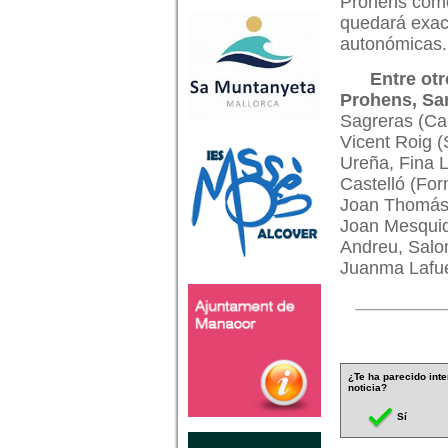
Prohens como 
quedará exac
autonómicas.
Entre ot
Prohens, Sa
Sagreras (Cam
Vicent Roig (
Ureña, Fina L
Castelló (For
Joan Thomás 
Joan Mesquid
Andreu, Salo
Juanma Lafue
¿Te ha parecido inte
noticia?
Sí