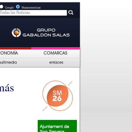
Google
Manacornoticias
más