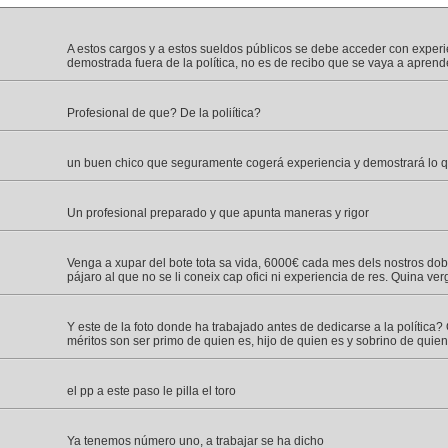
A estos cargos y a estos sueldos públicos se debe acceder con experie
demostrada fuera de la política, no es de recibo que se vaya a aprend
Profesional de que? De la poliítica?
un buen chico que seguramente cogerá experiencia y demostrará lo q
Un profesional preparado y que apunta maneras y rigor
Venga a xupar del bote tota sa vida, 6000€ cada mes dels nostros dob
pájaro al que no se li coneix cap ofici ni experiencia de res. Quina ver
Y este de la foto donde ha trabajado antes de dedicarse a la política?
méritos son ser primo de quien es, hijo de quien es y sobrino de quien
el pp a este paso le pilla el toro
Ya tenemos número uno, a trabajar se ha dicho