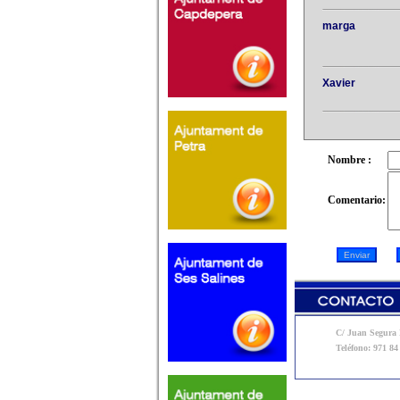
marga
Xavier
Nombre :
Comentario:
C/ Juan Segura N
Teléfono: 971 84