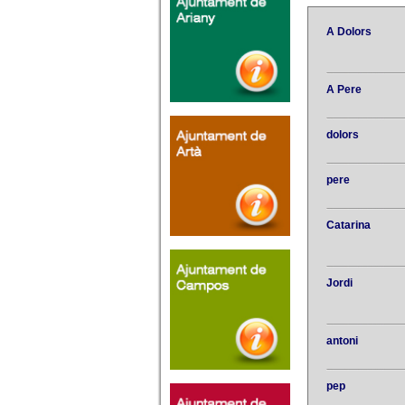
A Dolors
A Pere
dolors
pere
Catarina
Jordi
antoni
pep