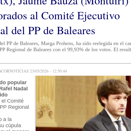
itx), Jaume Bauzà (Montuïri)
orados al Comité Ejecutivo
al del PP de Baleares
del PP de Baleares, Marga Prohens, ha sido reelegida en el c
 PP Regional de Baleares con el 99,93% de los votos. El resul
ORNOTICIAS 23/05/2026 - 12:50:44
ado popular
Rafel Nadal
ido
el Comité
 PP Regional
 a la
su cúpula