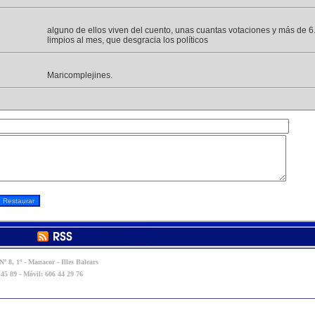
alguno de ellos viven del cuento, unas cuantas votaciones y más de 6
limpios al mes, que desgracia los políticos
Maricomplejines.
º 8, 1º - Manacor - Illes Balears
 45 89 - Móvil: 606 44 29 76