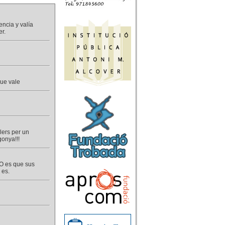
ncia y valía
er.
ue vale
lers per un
gonya!!!
 O es que sus
 es.