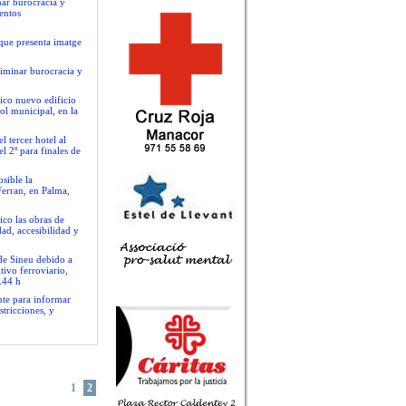
nar burocracia y
entos
que presenta imatge
liminar burocracia y
ico nuevo edificio
ol municipal, en la
 tercer hotel al
l 2º para finales de
sible la
Ferran, en Palma,
ico las obras de
ad, accesibilidad y
 de Sineu debido a
tivo ferroviario,
.44 h
nte para informar
stricciones, y
1
2