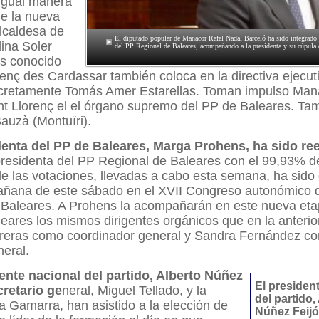
 igual manera
e la nueva
alcaldesa de
El diputado popular de Manacor Rafel Nadal Barceló ha sido integrado
lina Soler
del PP Regional de Baleares, acompañando a la presidenta y su cúpula d
s conocido
enç des Cardassar también coloca en la directiva ejecut
cretamente Tomás Amer Estarellas. Toman impulso Man
nt Llorenç el el órgano supremo del PP de Baleares. Ta
auzà (Montuïri).
denta del PP de Baleares, Marga Prohens, ha sido ree
residenta del PP Regional de Baleares con el 99,93% de
de las votaciones, llevadas a cabo esta semana, ha sido
añana de este sábado en el XVII Congreso autonómico d
 Baleares. A Prohens la acompañarán en este nueva etap
eares los mismos dirigentes orgánicos que en la anterior
reras como coordinador general y Sandra Fernández c
neral.
ente nacional del partido, Alberto Núñez
El presiden
cretario ge
neral, Miguel Tellado, y la
del partido,
 Gamarra, han asistido a la elección de
Núñez Feijó