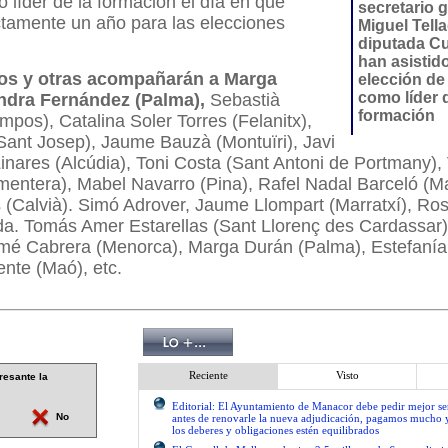
líder de la formación el día en que
secretario g
tamente un año para las elecciones
Miguel Tella
diputada C
han asistido
ros y otras acompañarán a Marga
elección d
como líder d
ndra Fernández (Palma),
Sebastià
formación
pos), Catalina Soler Torres (Felanitx),
Sant Josep), Jaume Bauzà (Montuïri), Javi
inares (Alcúdia), Toni Costa (Sant Antoni de Portmany),
mentera), Mabel Navarro (Pina), Rafel Nadal Barceló (M
(Calvià). Simó Adrover, Jaume Llompart (Marratxí), Ros
a. Tomás Amer Estarellas (Sant Llorenç des Cardassar)
mé Cabrera (Menorca), Marga Durán (Palma), Estefanía
nte (Maó), etc.
Reciente
Visto
resante la
Editorial: El Ayuntamiento de Manacor debe pedir mejor 
No
antes de renovarle la nueva adjudicación, pagamos mucho 
los deberes y obligaciones estén equilibrados