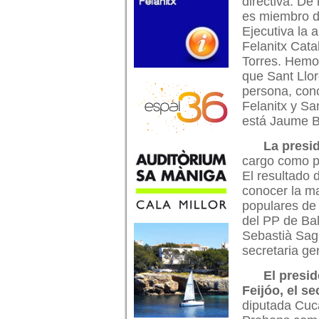
directiva. De
es miembro d
Ejecutiva la 
Felanitx Cata
Torres. Hemo
que Sant Llor
persona, con
Felanitx y Sa
está
Jaume B
La presi
cargo como p
El resultado 
conocer la m
populares de
del PP de Bal
Sebastià Sag
secretaria ge
El presid
Feijóo, el se
diputada Cuca