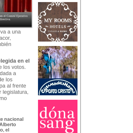
 en el Comité Ejecutivo
irectiva.
iva a una
acor,
mbién
legida en el
 los votos.
 dada a
e los
a al frente
 legislatura,
omo
te nacional
 Alberto
o, el