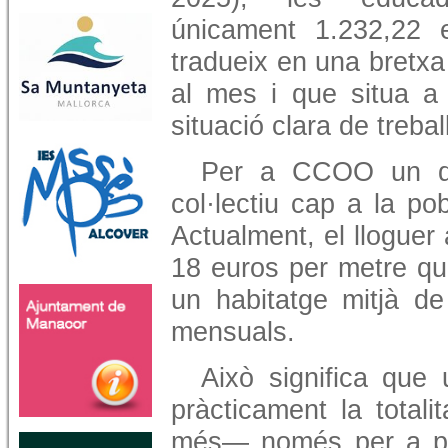
únicament 1.232,22 
tradueix en una bretxa
al mes i que situa a 
situació clara de treba
Per a CCOO un de
col·lectiu cap a la po
Actualment, el lloguer 
18 euros per metre qu
un habitatge mitjà d
mensuals.
Això significa que
pràcticament la totali
més— només per a pag