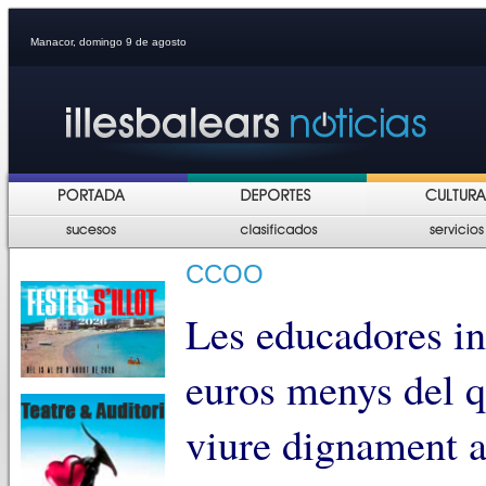
Manacor, domingo 9 de agosto
CCOO
Les educadores in
euros menys del q
viure dignament a 