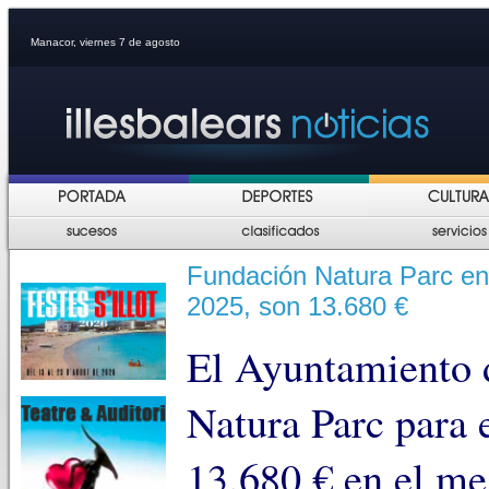
Manacor, viernes 7 de agosto
Fundación Natura Parc en
2025, son 13.680 €
El Ayuntamiento 
Natura Parc para 
13.680 € en el me