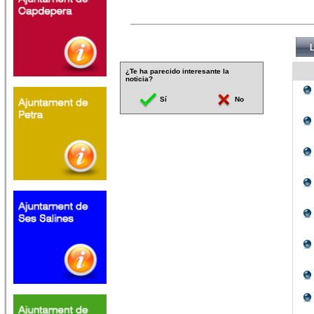
¿Te ha parecido interesante la
noticia?
Sí
No