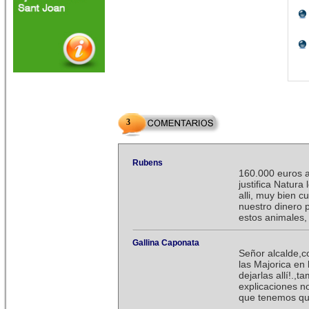
3
Rubens
160.000 euros 
justifica Natur
alli, muy bien 
nuestro dinero 
estos animales, 
Gallina Caponata
Señor alcalde,co
las Majorica en 
dejarlas allí!.,
explicaciones n
que tenemos que