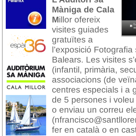
Màniga de Cala
M
illor ofereix
La
visites guiades
ma
gratuïtes a
l’exposició Fotografia
Balears. Les visites s
(infantil, primària, sec
associacions (de veïnat
centres especials i a 
de 5 persones i voleu
o enviau un correu el
(nfrancisco@santllore
fer en català o en cast