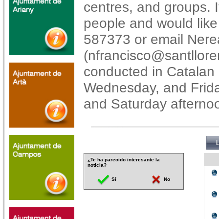
centres, and groups. I
people and would like 
587373 or email Nere
(nfrancisco@santllore
conducted in Catalan
Wednesday, and Frid
and Saturday afternoo
¿Te ha parecido interesante la
noticia?
Sí
No