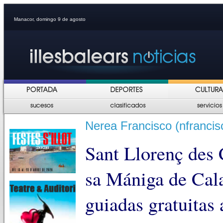
Manacor, domingo 9 de agosto
Nerea Francisco (nfrancis
Sant Llorenç des 
sa Mániga de Cala
guiadas gratuitas 