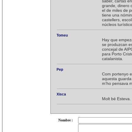
saber, cartas e
grande, dinero 
el de miles de 
tiene una nómina
castellers, esco
núcleos turísti
Tomeu
Hay que empezar
se produzcan es
concejal de AIP
para Porto Crist
catalanista.
Pep
Com portenyo es
aquesta guarda 
m'ho pensava m
Xisca
Molt bé Esteva. 
Nombre :