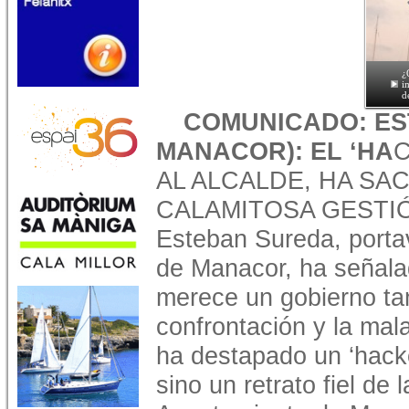
¿
i
d
COMUNICADO: ES
MANACOR): EL ‘HA
C
AL ALCALDE, HA SAC
CALAMITOSA GESTIÓ
Esteban Sureda, porta
de Manacor, ha señala
merece un gobierno tan
confrontación y la mala
ha destapado un ‘hacke
sino un retrato fiel de