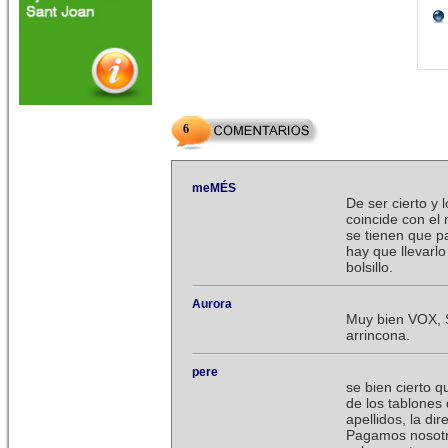
6
meMÉS
De ser cierto y
coincide con el
se tienen que p
hay que llevarlo
bolsillo.
Aurora
Muy bien VOX, S
arrincona.
pere
se bien cierto 
de los tablones 
apellidos, la di
Pagamos nosotro