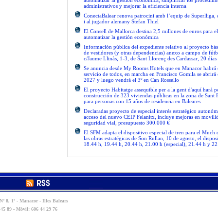
automatizar la gestión económica, simplificar los procedimi
administrativos y mejorar la eficiencia interna
ConectaBalear renova patrocini amb l’equip de Superlliga, 
i al jugador alemany Stefan Thiel
El Consell de Mallorca destina 2,5 millones de euros para e
automatizar la gestión económica
Información pública del expediente relativo al proyecto bás
de vestidores (y otras dependencias) anexo a campo de fútb
c/Jaume Llinàs, 1-3, de Sant Llorenç des Cardassar, 20 días
Se anuncia desde My Rooms Hotels que en Manacor habrá el
servicio de todos, en marcha en Francisco Gomila se abrirá e
2027 y luego vendrá el 3º en Can Rossello
El proyecto Habitatge assequible per a la gent d'aquí hará po
construcción de 323 viviendas públicas en la zona de Sant 
para personas con 15 años de residencia en Baleares
Declaradas proyecto de especial interés estratégico autonóm
acceso del nuevo CEIP Felanitx, incluye mejoras en movilid
seguridad vial, presupuesto 300.000 €
El SFM adapta el dispositivo especial de tren para el Much
las obras estratégicas de Son Rullan, 10 de agosto, el disposi
18.44 h, 19.44 h, 20.44 h, 21.00 h (especial), 21.44 h y 22
º 8, 1º - Manacor - Illes Balears
 45 89 - Móvil: 606 44 29 76