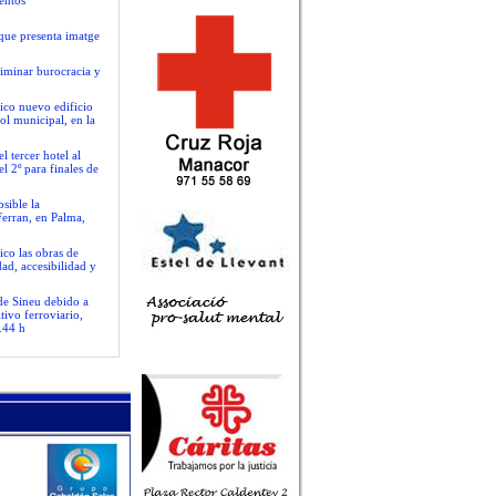
entos
que presenta imatge
liminar burocracia y
ico nuevo edificio
ol municipal, en la
 tercer hotel al
l 2º para finales de
sible la
Ferran, en Palma,
ico las obras de
ad, accesibilidad y
 de Sineu debido a
tivo ferroviario,
.44 h