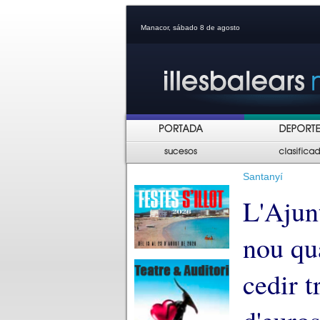
Manacor, sábado 8 de agosto
Santanyí
L'Ajun
nou qu
cedir t