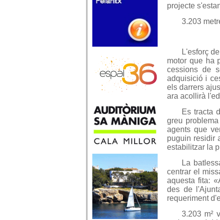
projecte s'esta
3.203 metr
L'esforç de
motor que ha pe
cessions de s
adquisició i ce
els darrers ajus
ara acollirà l'ed
Es tracta 
greu problema d
agents que ve
puguin residir 
estabilitzar la p
La batless
centrar el miss
aquesta fita: 
des de l'Ajun
requeriment d'e
3.203 m² v