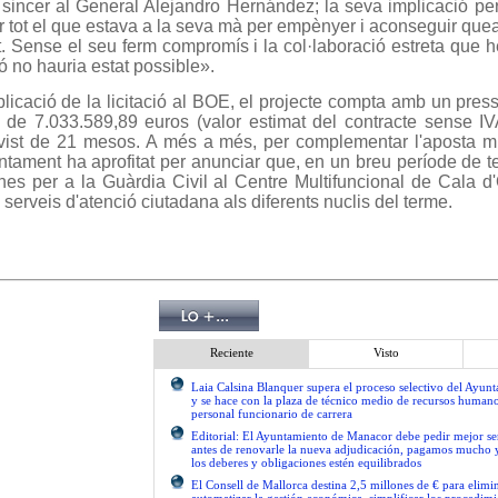
i sincer al General Alejandro Hernández; la seva implicació pe
er tot el que estava a la seva mà per empènyer i aconseguir que
t. Sense el seu ferm compromís i la col·laboració estreta que
ió no hauria estat possible».
licació de la licitació al BOE, el projecte compta amb un pre
te de 7.033.589,89 euros (valor estimat del contracte sense IV
vist de 21 mesos. A més a més, per complementar l'aposta mu
untament ha aprofitat per anunciar que, en un breu període de t
ines per a la Guàrdia Civil al Centre Multifuncional de Cala d
serveis d'atenció ciutadana als diferents nuclis del terme.
Reciente
Visto
Laia Calsina Blanquer supera el proceso selectivo del Ayu
y se hace con la plaza de técnico medio de recursos human
personal funcionario de carrera
Editorial: El Ayuntamiento de Manacor debe pedir mejor 
antes de renovarle la nueva adjudicación, pagamos mucho 
los deberes y obligaciones estén equilibrados
El Consell de Mallorca destina 2,5 millones de € para elimi