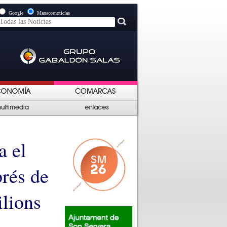
Google
Manacornoticias
a el
prés de
ilions