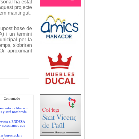
rsonal ha estat
aquest projecte
 hem mantingut,
ssupost base de
A) i un termini
nicipal per la
emps, s'obriran
'Or, aproximant
Comentado
ntamiento de Manacor
os y será nombrada
servicio a ENDESA
y necesitamos que
nar burocracia y