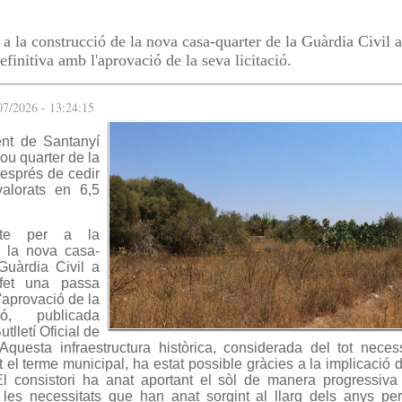
s
 a la construcció de la nova casa-quarter de la Guàrdia Civil 
efinitiva amb l'aprovació de la seva licitació.
/07/2026 - 13:24:15
ent de Santanyí
ou quarter de la
després de cedir
valorats en 6,5
cte per a la
e la nova casa-
Guàrdia Civil a
fet una passa
l'aprovació de la
ió, publicada
utlletí Oficial de
 Aquesta infraestructura històrica, considerada del tot neces
t el terme municipal, ha estat possible gràcies a la implicació 
l consistori ha anat aportant el sòl de manera progressiva
es necessitats que han anat sorgint al llarg dels anys per