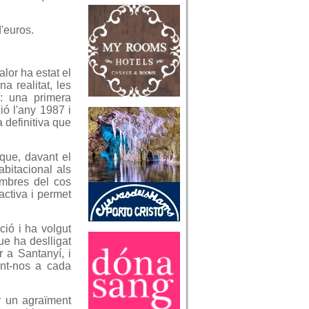
'euros.
lor ha estat el
a realitat, les
: una primera
ió l'any 1987 i
a definitiva que
 que, davant el
abitacional als
embres del cos
activa i permet
ció i ha volgut
ue ha deslligat
r a Santanyí, i
ant-nos a cada
ar un agraïment