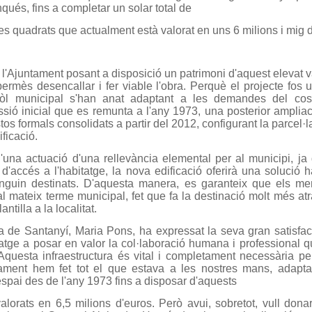
nqués, fins a completar un solar total de
es quadrats que actualment està valorat en uns 6 milions i mig d
 l'Ajuntament posant a disposició un patrimoni d'aquest elevat va
rmès desencallar i fer viable l'obra. Perquè el projecte fos un
òl municipal s'han anat adaptant a les demandes del cos
ssió inicial que es remunta a l'any 1973, una posterior ampliac
tos formals consolidats a partir del 2012, configurant la parcel·l
ificació.
d'una actuació d'una rellevància elemental per al municipi, ja
'accés a l'habitatge, la nova edificació oferirà una solució h
nguin destinats. D'aquesta manera, es garanteix que els m
al mateix terme municipal, fet que fa la destinació molt més atr
lantilla a la localitat.
a de Santanyí, Maria Pons, ha expressat la seva gran satisfac
atge a posar en valor la col·laboració humana i professional q
«Aquesta infraestructura és vital i completament necessària pe
tament hem fet tot el que estava a les nostres mans, adapt
spai des de l'any 1973 fins a disposar d'aquests
alorats en 6,5 milions d'euros. Però avui, sobretot, vull don