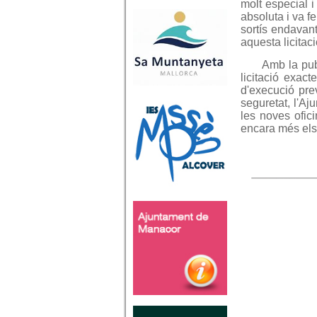
molt especial 
absoluta i va f
sortís endavan
aquesta licitac
Amb la pub
licitació exac
d'execució pre
seguretat, l'Aj
les noves ofic
encara més els 