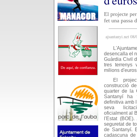
d'euro
El projecte per
fet una passa d
ajsantanyi.net 08
L'Ajuntam
desencalla el n
Guàrdia Civil 
tres terrenys 
milions d'euros
El proje
construcció d
quarter de la 
Santanyí ha 
definitiva amb 
seva licitac
oficialment al B
l'Estat (BOE).
seguretat de to
de Santanyí. E
cadascuna de l