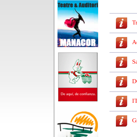
T
A
S
D
I
G