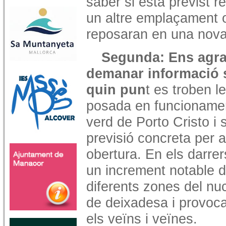
saber si està previst 
un altre emplaçament o
reposaran en una nova
Segunda: Ens agra
demanar informació 
quin pun
t es troben l
posada en funcionamen
verd de Porto Cristo i 
previsió concreta per a
obertura. En els darre
un increment notable 
diferents zones del nu
de deixadesa i provoca
els veïns i veïnes.