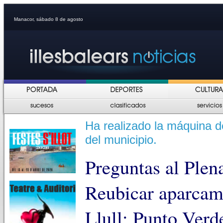
Manacor, sábado 8 de agosto
Ha realizado la máquina d
del municipio.
Preguntas al Ple
Reubicar aparcam
Llull; Punto Verd