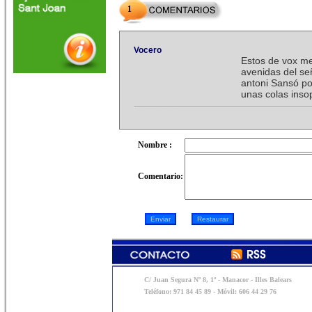
1
Vocero
Estos de vox me
avenidas del señ
antoni Sansó p
unas colas insop
Nombre :
Comentario:
C/ Juan Segura Nº 8, 1º - Manacor - Illes Balears
Teléfono: 971 84 45 89 - Móvil: 606 44 29 76