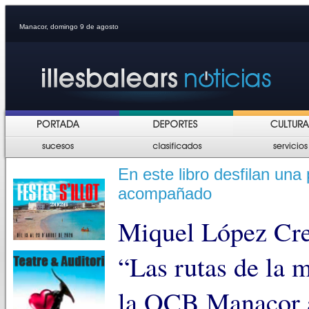
Manacor, domingo 9 de agosto
En este libro desfilan una
acompañado
Miquel López Cres
“Las rutas de la 
la OCB Manacor a