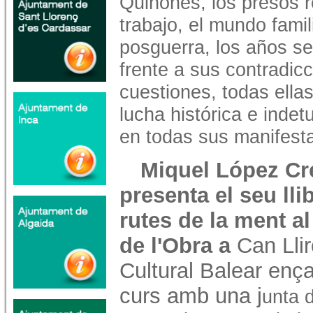
Quiñones, los presos 
trabajo, el mundo famil
posguerra, los años set
frente a sus contradic
cuestiones, todas ellas
lucha histórica e indetu
en todas sus manifest
Miquel López Cr
presenta el seu lli
rutes de la ment a
de l'Obra a
Can Llir
Cultural Balear enç
curs amb una j
unta d