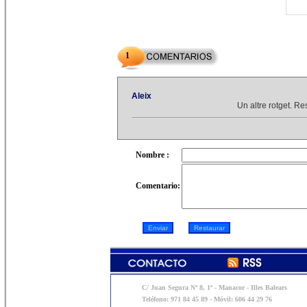
1
Aleix
Un altre rotget. R
Nombre :
Comentario:
C/ Juan Segura Nº 8, 1º - Manacor - Illes Balears
Teléfono: 971 84 45 89 - Móvil: 606 44 29 76