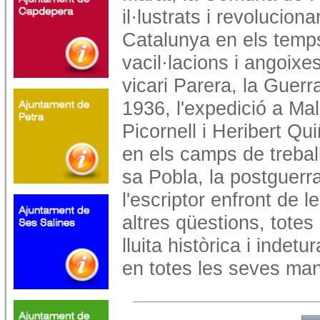
il·lustrats i revolucionar
Catalunya en els temps
vacil·lacions i angoixe
vicari Parera, la Guerra 
1936, l'expedició a Mal
Picornell i Heribert Qu
en els camps de treball
sa Pobla, la postguerra
l'escriptor enfront de 
altres qüestions, totes
lluita històrica i indetur
en totes les seves man