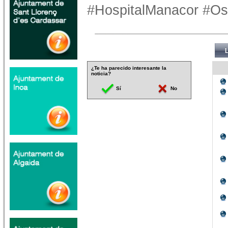
#HospitalManacor #Osto
¿Te ha parecido interesante la
noticia?
Sí
No