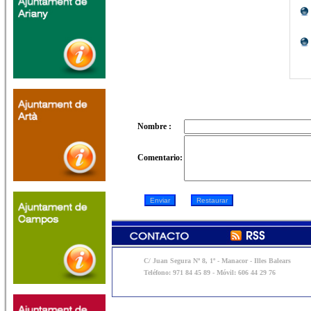
Nombre :
Comentario:
C/ Juan Segura Nº 8, 1º - Manacor - Illes Balears
Teléfono: 971 84 45 89 - Móvil: 606 44 29 76