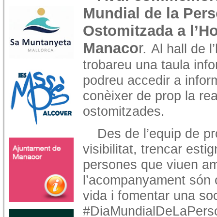
Mundial de la Per
Ostomitzada a l’Ho
Manaco
r.
Al hall de l
trobareu una taula inf
podreu accedir a inform
conèixer de prop la rea
ostomitzades.
Des de l’equip de p
visibilitat, trencar esti
persones que viuen am
l’acompanyament són cl
vida i fomentar una soc
#DiaMundialDeLaPers