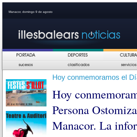
Manacor, domingo 9 de agosto
Hoy conmemoramos el Día
Hoy conmemoramo
Persona Ostomizad
Manacor. La info