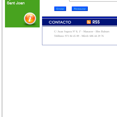
C/ Juan Segura Nº 8, 1º - Manacor - Illes Balears
Teléfono: 971 84 45 89 - Móvil: 606 44 29 76